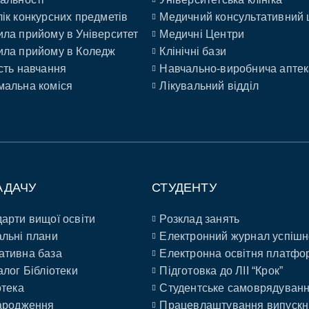
ік конкурсних предметів
Медичний консультативний 
ла прийому в Університет
Медичні Центри
ла прийому в Коледж
Клінічні бази
сть навчання
Навчально-виробнича аптек
альна коміся
Лікувальний відділ
АДАЧУ
СТУДЕНТУ
арти вищої освіти
Розклад занять
льні плани
Електронний журнал успішн
ативна база
Електронна освітня платфо
алог Бібліотеки
Підготовка до ЛІІ “Крок”
отека
Студентське самоврядуван
ародження
Працевлаштування випускн