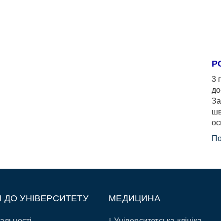
Р
3 
до
За
шв
ос
По
П ДО УНІВЕРСИТЕТУ
МЕДИЦИНА
альності
Університетська клініка