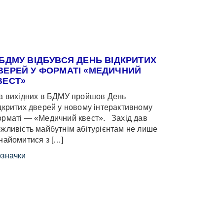
 БДМУ ВІДБУВСЯ ДЕНЬ ВІДКРИТИХ
ВЕРЕЙ У ФОРМАТІ «МЕДИЧНИЙ
ВЕСТ»
 вихідних в БДМУ пройшов День
дкритих дверей у новому інтерактивному
рматі — «Медичний квест». Захід дав
жливість майбутнім абітурієнтам не лише
найомитися з […]
значки