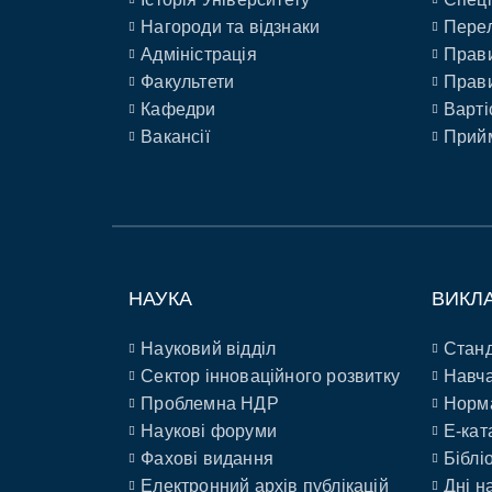
Нагороди та відзнаки
Перел
Адміністрація
Прави
Факультети
Прави
Кафедри
Варті
Вакансії
Прийм
НАУКА
ВИКЛ
Науковий відділ
Станд
Сектор інноваційного розвитку
Навча
Проблемна НДР
Норм
Наукові форуми
E-кат
Фахові видання
Біблі
Електронний архів публікацій
Дні н