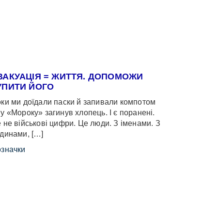
ВАКУАЦІЯ = ЖИТТЯ. ДОПОМОЖИ
УПИТИ ЙОГО
ки ми доїдали паски й запивали компотом
у «Мороку» загинув хлопець. І є поранені.
 не військові цифри. Це люди. З іменами. З
динами, […]
значки