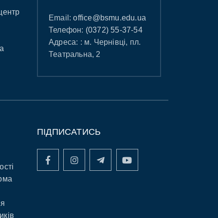
центр
Email:
office@bsmu.edu.ua
Телефон:
(0372) 55-37-54
Адреса: : м. Чернівці, пл.
а
Театральна, 2
ПІДПИСАТИСЬ
ості
рма
ня
иків