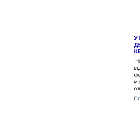
У
Д
К
На
ві
фо
мо
оз
По