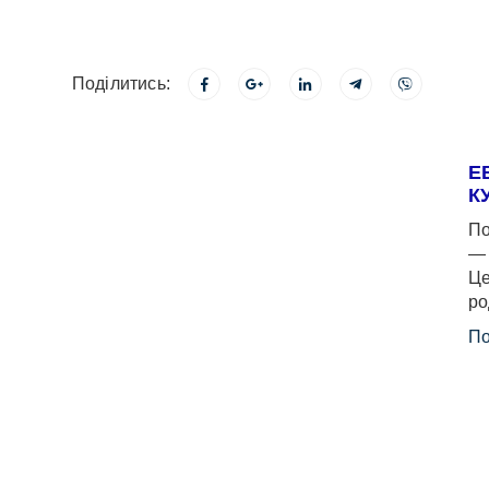
Поділитись:
Е
К
По
— 
Це
ро
По