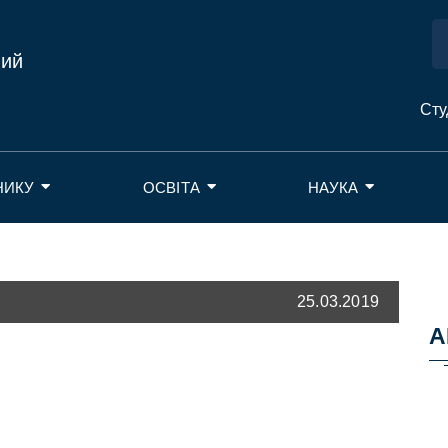
ний
Сту
НИКУ
ОСВІТА
НАУКА
25.03.2019
А