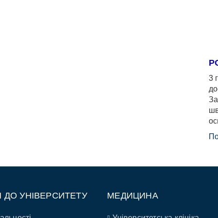
Р
3 
до
За
шв
ос
По
П ДО УНІВЕРСИТЕТУ
МЕДИЦИНА
альності
Університетська клініка