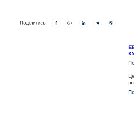
Поділитись:
Е
К
По
— 
Це
ро
По