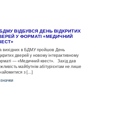
 БДМУ ВІДБУВСЯ ДЕНЬ ВІДКРИТИХ
ВЕРЕЙ У ФОРМАТІ «МЕДИЧНИЙ
ВЕСТ»
 вихідних в БДМУ пройшов День
дкритих дверей у новому інтерактивному
рматі — «Медичний квест». Захід дав
жливість майбутнім абітурієнтам не лише
найомитися з […]
значки