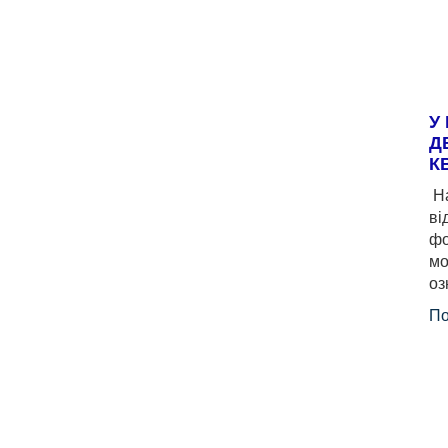
У
Д
К
На
ві
фо
мо
оз
По