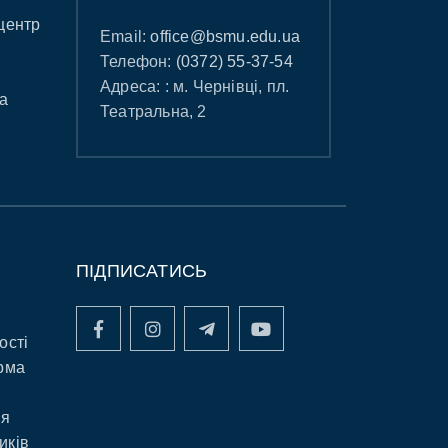
центр
Email:
office@bsmu.edu.ua
Телефон:
(0372) 55-37-54
Адреса: : м. Чернівці, пл.
а
Театральна, 2
ПІДПИСАТИСЬ
ості
рма
ня
иків