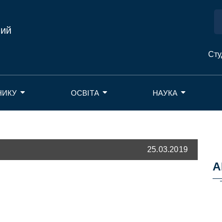
ний
Сту
НИКУ
ОСВІТА
НАУКА
25.03.2019
А