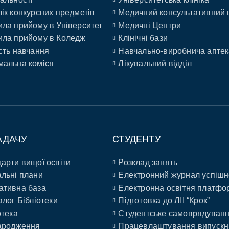
ік конкурсних предметів
Медичний консультативний 
ла прийому в Університет
Медичні Центри
ла прийому в Коледж
Клінічні бази
сть навчання
Навчально-виробнича аптек
альна коміся
Лікувальний відділ
АДАЧУ
СТУДЕНТУ
арти вищої освіти
Розклад занять
льні плани
Електронний журнал успішн
ативна база
Електронна освітня платфо
алог Бібліотеки
Підготовка до ЛІІ “Крок”
отека
Студентське самоврядуван
ародження
Працевлаштування випускн