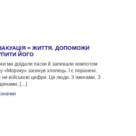
ВАКУАЦІЯ = ЖИТТЯ. ДОПОМОЖИ
УПИТИ ЙОГО
ки ми доїдали паски й запивали компотом
у «Мороку» загинув хлопець. І є поранені.
 не військові цифри. Це люди. З іменами. З
динами, […]
значки