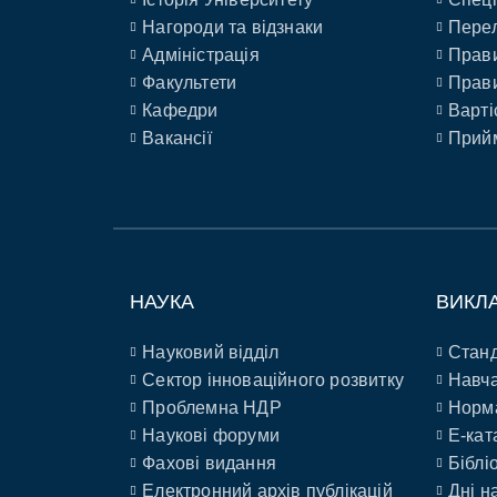
Нагороди та відзнаки
Перел
Адміністрація
Прави
Факультети
Прави
Кафедри
Варті
Вакансії
Прийм
НАУКА
ВИКЛ
Науковий відділ
Станд
Сектор інноваційного розвитку
Навча
Проблемна НДР
Норм
Наукові форуми
E-кат
Фахові видання
Біблі
Електронний архів публікацій
Дні н