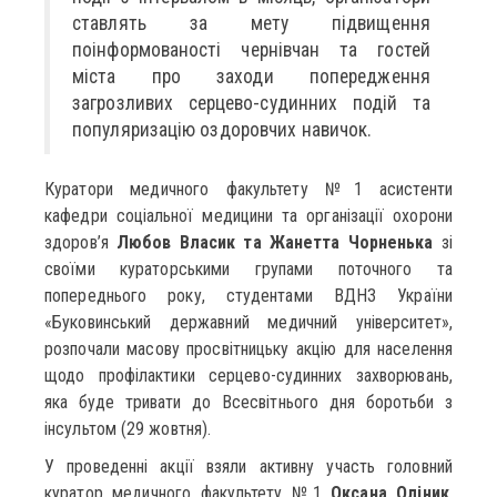
ставлять за мету підвищення
поінформованості чернівчан та гостей
міста про заходи попередження
загрозливих серцево-судинних подій та
популяризацію оздоровчих навичок.
Куратори медичного факультету №1 асистенти
кафедри соціальної медицини та організації охорони
здоров’я
Любов Власик та Жанетта Чорненька
зі
своїми кураторськими групами поточного та
попереднього року, студентами ВДНЗ України
«Буковинський державний медичний університет»,
розпочали масову просвітницьку акцію для населення
щодо профілактики серцево-судинних захворювань,
яка буде тривати до Всесвітнього дня боротьби з
інсультом (29 жовтня).
У проведенні акції взяли активну участь головний
куратор медичного факультету №1
Оксана Оліник
,