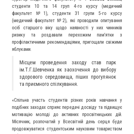
студенти 10 та 14 груп 4-го курсу (медичний
факультет №1), студенти 31 групи 5-го курсу
(медичний факультет №2), які проводили опитування
осіб старшого віку щодо наявності у них чинників
ризику та роздавали перехожим пам’ятки з
профілактичними рекомендаціями, пригощали свіжими
яблуками.
Місцем проведення заходу став парк
ім.Т.Г.Шевченка як заохочення до вибору
здорового середовища, піших прогулянок
та приємного спілкування.
«Спільна участь студентів різних років навчання у
подібних заходах сприяє передачі досвіду та підвищує
мотивацію молоді до активних просвітницьких дій.
Місячник, розпочатий у Всесвітній день серця буде
продовжуватися студентським науковим товариством