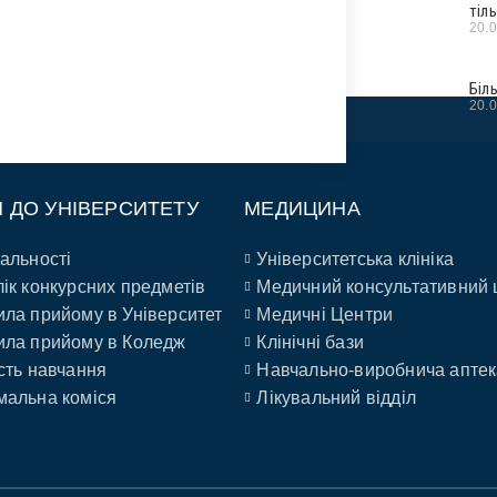
тіл
20.
Біл
20.
П ДО УНІВЕРСИТЕТУ
МЕДИЦИНА
альності
Університетська клініка
ік конкурсних предметів
Медичний консультативний 
ла прийому в Університет
Медичні Центри
ла прийому в Коледж
Клінічні бази
сть навчання
Навчально-виробнича аптек
альна коміся
Лікувальний відділ