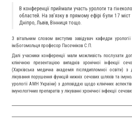
В конференції приймали участь урологи та гінеколо
областей. На зв’язку в прямому ефірі були 17 міст У
Дніпро, Львів, Вінниця тощо.
З вітальним словом виступив завідувач кафедри урології
ім.Богомольця професор Пасєчніков С.П.
Далі учасники конференції мали можливість послухати доп
клінічною презентацією випадків хронічної інфекції сеч
(Харківська медична академія післядипломної освіти) з
лікування порушення функцій нижніх сечових шляхів та імуно
урології АМН України) з доповіддю щодо клінічних аспекті
імунологічних препаратів у лікуванні хронічної інфекції сечови