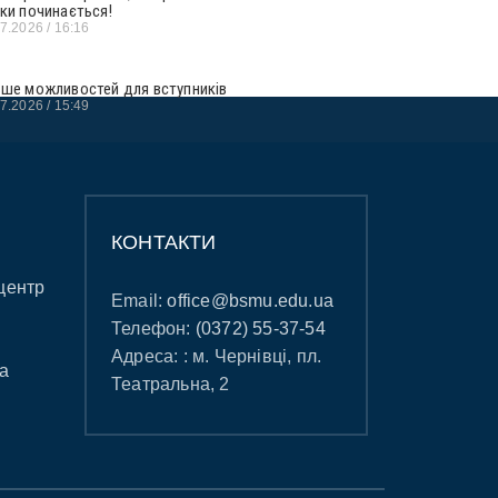
ьки починається!
07.2026
16:16
ьше можливостей для вступників
07.2026
15:49
КОНТАКТИ
центр
Email:
office@bsmu.edu.ua
Телефон:
(0372) 55-37-54
Адреса: : м. Чернівці, пл.
а
Театральна, 2