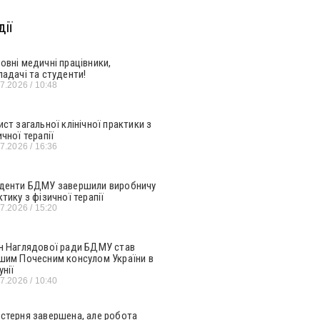
ії
овні медичні працівники,
ладачі та студенти!
07.2026
10:48
ист загальної клінічної практики з
ичної терапії
07.2026
16:36
денти БДМУ завершили виробничу
ктику з фізичної терапії
07.2026
15:20
н Наглядової ради БДМУ став
шим Почесним консулом України в
унії
07.2026
10:40
стерня завершена, але робота