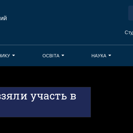
ний
Сту
НИКУ
ОСВІТА
НАУКА
зяли участь в