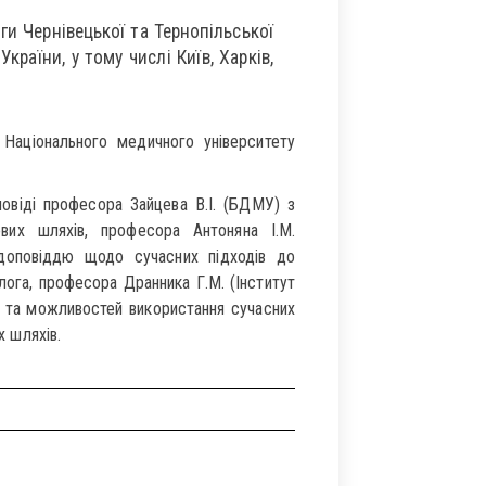
ги Чернівецької та Тернопільської
країни, у тому числі Київ, Харків,
 Національного медичного університету
овіді професора Зайцева В.І. (БДМУ) з
ових шляхів, професора Антоняна І.М.
 доповіддю щодо сучасних підходів до
лога, професора Дранника Г.М. (Інститут
в та можливостей використання сучасних
х шляхів.