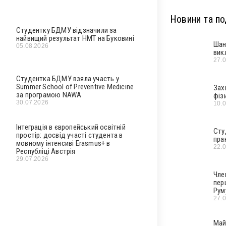
Новини та под
Студентку БДМУ відзначили за
найвищий результат НМТ на Буковині
Шан
05.08.2026
вик
27.
Студентка БДМУ взяла участь у
Summer School of Preventive Medicine
Зах
за програмою NAWA
фіз
30.07.2026
10.
Інтеграція в європейський освітній
Сту
простір: досвід участі студента в
пра
мовному інтенсиві Erasmus+ в
22.
Республіці Австрія
29.07.2026
Чле
пер
Рум
27.
Май