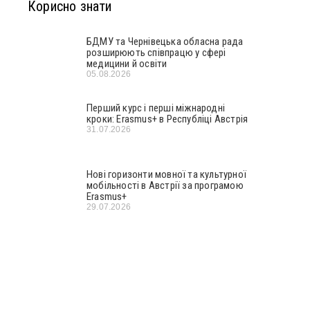
Корисно знати
БДМУ та Чернівецька обласна рада
розширюють співпрацю у сфері
медицини й освіти
05.08.2026
Перший курс і перші міжнародні
кроки: Erasmus+ в Республіці Австрія
31.07.2026
Нові горизонти мовної та культурної
мобільності в Австрії за програмою
Erasmus+
29.07.2026