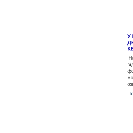
У
Д
К
На
ві
фо
мо
оз
По