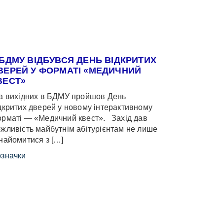
 БДМУ ВІДБУВСЯ ДЕНЬ ВІДКРИТИХ
ВЕРЕЙ У ФОРМАТІ «МЕДИЧНИЙ
ВЕСТ»
 вихідних в БДМУ пройшов День
дкритих дверей у новому інтерактивному
рматі — «Медичний квест». Захід дав
жливість майбутнім абітурієнтам не лише
найомитися з […]
значки