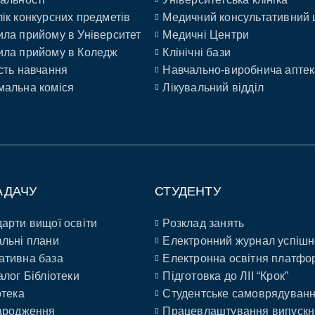
ік конкурсних предметів
Медичний консультативний 
ла прийому в Університет
Медичні Центри
ла прийому в Коледж
Клінічні бази
сть навчання
Навчально-виробнича аптек
альна коміся
Лікувальний відділ
АДАЧУ
СТУДЕНТУ
арти вищої освіти
Розклад занять
льні плани
Електронний журнал успішн
ативна база
Електронна освітня платфо
алог Бібліотеки
Підготовка до ЛІІ “Крок”
отека
Студентське самоврядуван
ародження
Працевлаштування випускн