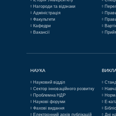
Нагороди та відзнаки
Перел
Адміністрація
Прави
Факультети
Прави
Кафедри
Варті
Вакансії
Прийм
НАУКА
ВИКЛ
Науковий відділ
Станд
Сектор інноваційного розвитку
Навча
Проблемна НДР
Норм
Наукові форуми
E-кат
Фахові видання
Біблі
Електронний архів публікацій
Дні н