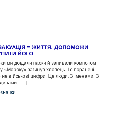
ВАКУАЦІЯ = ЖИТТЯ. ДОПОМОЖИ
УПИТИ ЙОГО
ки ми доїдали паски й запивали компотом
у «Мороку» загинув хлопець. І є поранені.
 не військові цифри. Це люди. З іменами. З
динами, […]
значки