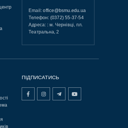
центр
Email:
office@bsmu.edu.ua
Телефон:
(0372) 55-37-54
Адреса: : м. Чернівці, пл.
а
Театральна, 2
ПІДПИСАТИСЬ
ості
рма
ня
иків