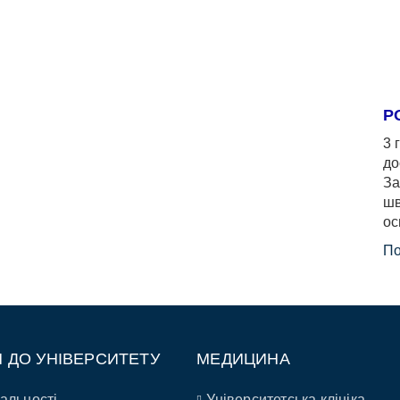
Р
3 
до
За
шв
ос
По
П ДО УНІВЕРСИТЕТУ
МЕДИЦИНА
альності
Університетська клініка