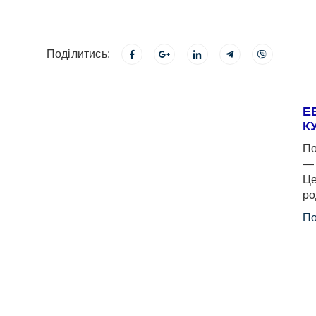
Поділитись:
Е
К
По
— 
Це
ро
По