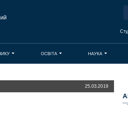
ний
Сту
НИКУ
ОСВІТА
НАУКА
25.03.2019
А