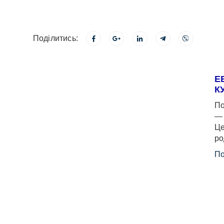
Поділитись:
Е
К
По
— 
Це
ро
По