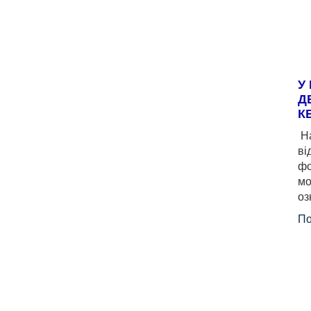
У
Д
К
На
ві
фо
мо
оз
По