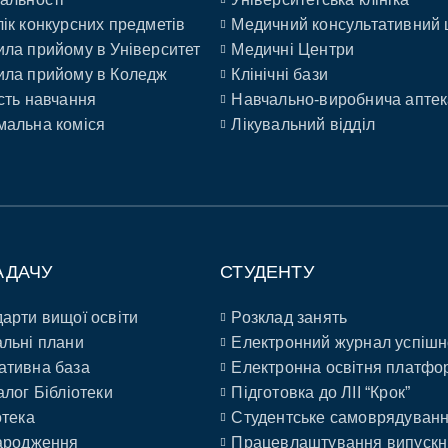
ік конкурсних предметів
Медичний консультативний 
ла прийому в Університет
Медичні Центри
ла прийому в Коледж
Клінічні бази
сть навчання
Навчально-виробнича аптек
альна коміся
Лікувальний відділ
АДАЧУ
СТУДЕНТУ
арти вищої освіти
Розклад занять
льні плани
Електронний журнал успішн
ативна база
Електронна освітня платфо
алог Бібліотеки
Підготовка до ЛІІ “Крок”
отека
Студентське самоврядуван
ародження
Працевлаштування випускн