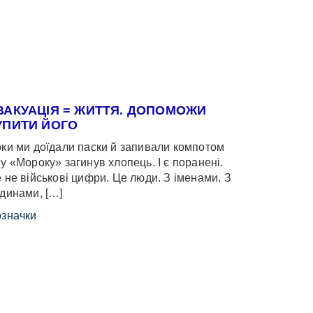
ВАКУАЦІЯ = ЖИТТЯ. ДОПОМОЖИ
УПИТИ ЙОГО
ки ми доїдали паски й запивали компотом
у «Мороку» загинув хлопець. І є поранені.
 не військові цифри. Це люди. З іменами. З
динами, […]
значки