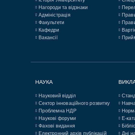
Нагороди та відзнаки
Перел
Адміністрація
Прави
Факультети
Прави
Кафедри
Варті
Вакансії
Прийм
НАУКА
ВИКЛ
Науковий відділ
Станд
Сектор інноваційного розвитку
Навча
Проблемна НДР
Норм
Наукові форуми
E-кат
Фахові видання
Біблі
Електронний архів публікацій
Дні н