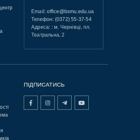
центр
Email:
office@bsmu.edu.ua
Телефон:
(0372) 55-37-54
Адреса: : м. Чернівці, пл.
а
Театральна, 2
ПІДПИСАТИСЬ
ості
рма
ня
иків