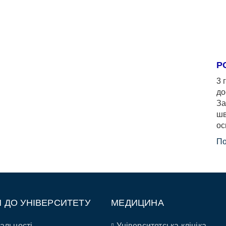
Р
3 
до
За
шв
ос
По
П ДО УНІВЕРСИТЕТУ
МЕДИЦИНА
альності
Університетська клініка