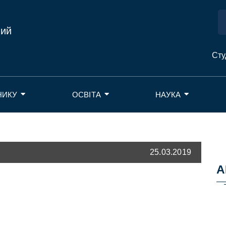
ний
Сту
НИКУ
ОСВІТА
НАУКА
25.03.2019
А