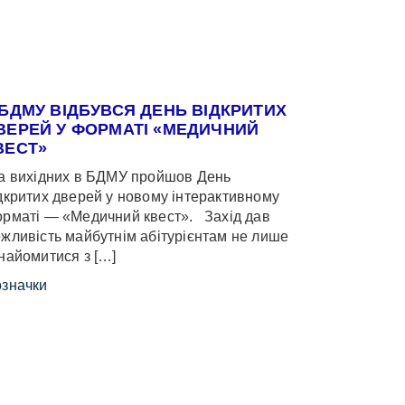
 БДМУ ВІДБУВСЯ ДЕНЬ ВІДКРИТИХ
ВЕРЕЙ У ФОРМАТІ «МЕДИЧНИЙ
ВЕСТ»
 вихідних в БДМУ пройшов День
дкритих дверей у новому інтерактивному
рматі — «Медичний квест». Захід дав
жливість майбутнім абітурієнтам не лише
найомитися з […]
значки