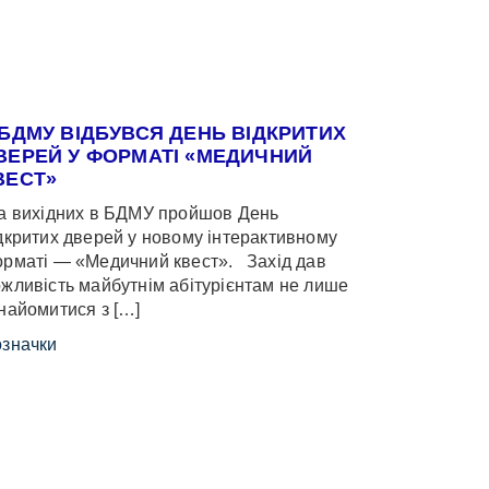
 БДМУ ВІДБУВСЯ ДЕНЬ ВІДКРИТИХ
ВЕРЕЙ У ФОРМАТІ «МЕДИЧНИЙ
ВЕСТ»
 вихідних в БДМУ пройшов День
дкритих дверей у новому інтерактивному
рматі — «Медичний квест». Захід дав
жливість майбутнім абітурієнтам не лише
найомитися з […]
значки