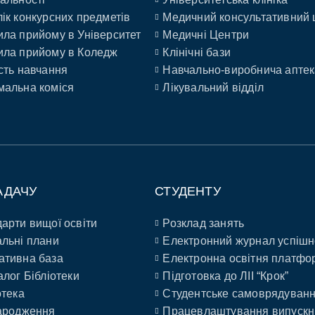
ік конкурсних предметів
Медичний консультативний 
ла прийому в Університет
Медичні Центри
ла прийому в Коледж
Клінічні бази
сть навчання
Навчально-виробнича аптек
альна коміся
Лікувальний відділ
АДАЧУ
СТУДЕНТУ
арти вищої освіти
Розклад занять
льні плани
Електронний журнал успішн
ативна база
Електронна освітня платфо
алог Бібліотеки
Підготовка до ЛІІ “Крок”
отека
Студентське самоврядуван
ародження
Працевлаштування випускн