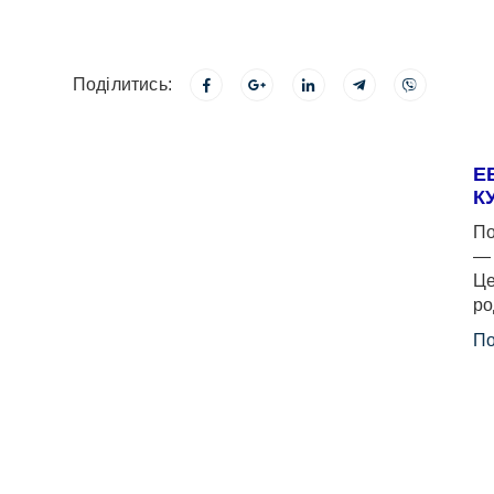
Поділитись:
Е
К
По
— 
Це
ро
По