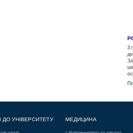
Р
3 
до
За
шв
ос
По
П ДО УНІВЕРСИТЕТУ
МЕДИЦИНА
альності
Університетська клініка