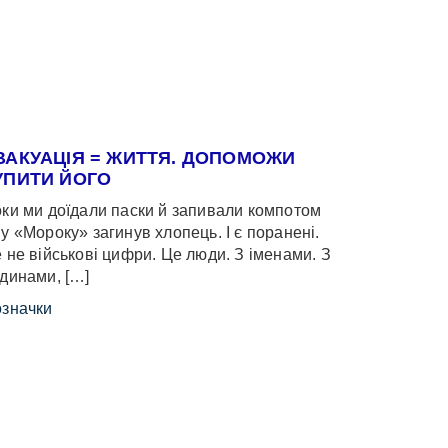
ВАКУАЦІЯ = ЖИТТЯ. ДОПОМОЖИ
УПИТИ ЙОГО
ки ми доїдали паски й запивали компотом
у «Мороку» загинув хлопець. І є поранені.
 не військові цифри. Це люди. З іменами. З
динами, […]
значки