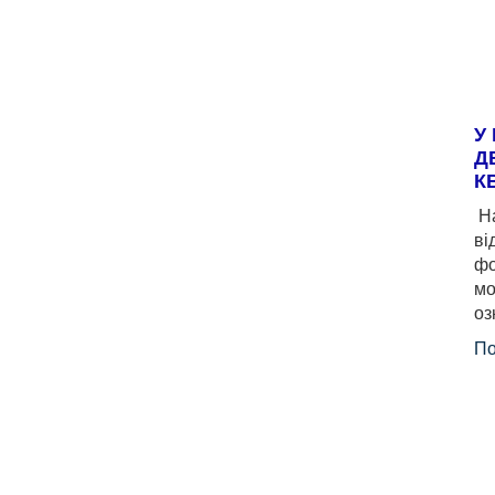
У
Д
К
На
ві
фо
мо
оз
По