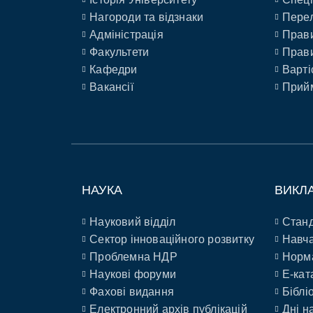
Нагороди та відзнаки
Перел
Адміністрація
Прави
Факультети
Прави
Кафедри
Варті
Вакансії
Прийм
НАУКА
ВИКЛ
Науковий відділ
Станд
Сектор інноваційного розвитку
Навча
Проблемна НДР
Норм
Наукові форуми
E-кат
Фахові видання
Біблі
Електронний архів публікацій
Дні н