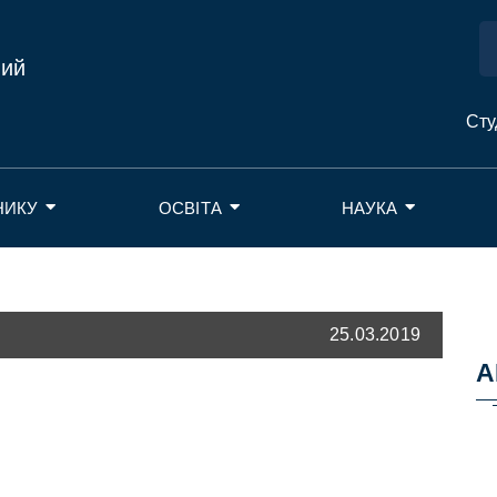
ний
Сту
НИКУ
ОСВІТА
НАУКА
25.03.2019
А