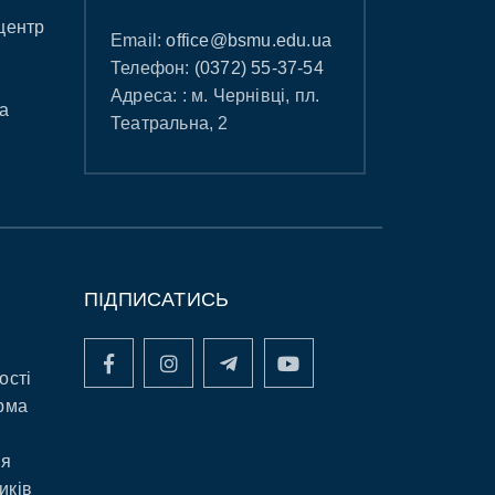
центр
Email:
office@bsmu.edu.ua
Телефон:
(0372) 55-37-54
Адреса: : м. Чернівці, пл.
а
Театральна, 2
ПІДПИСАТИСЬ
ості
рма
ня
иків