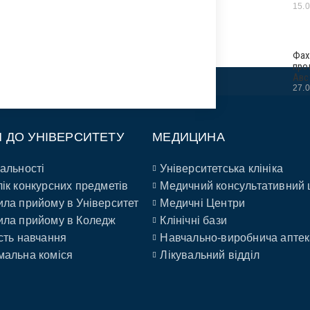
15.
Фах
про
Авс
27.
П ДО УНІВЕРСИТЕТУ
МЕДИЦИНА
альності
Університетська клініка
ік конкурсних предметів
Медичний консультативний 
ла прийому в Університет
Медичні Центри
ла прийому в Коледж
Клінічні бази
сть навчання
Навчально-виробнича аптек
альна коміся
Лікувальний відділ