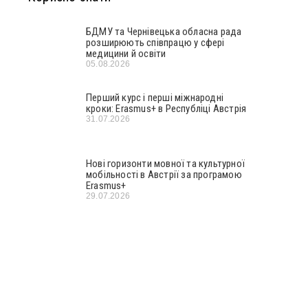
БДМУ та Чернівецька обласна рада
розширюють співпрацю у сфері
медицини й освіти
05.08.2026
Перший курс і перші міжнародні
кроки: Erasmus+ в Республіці Австрія
31.07.2026
Нові горизонти мовної та культурної
мобільності в Австрії за програмою
Erasmus+
29.07.2026