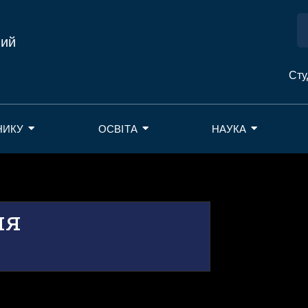
ний
Сту
НИКУ
ОСВІТА
НАУКА
ня