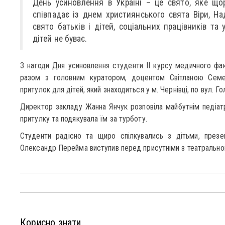
День усиновлення в Україні – це свято, яке що
співпадає із днем християнського свята Віри, Над
свято батьків і дітей, соціальних працівників та
дітей не буває.
З нагоди Дня усиновлення студенти ІІ курсу медичного фак
разом з головним куратором, доцентом Світланою Семен
притулок для дітей, який знаходиться у м. Чернівці, по вул. Го
Директор закладу Жанна Янчук розповіла майбутнім педіат
притулку та подякувала їм за турботу.
Студенти радісно та щиро спілкувались з дітьми, презен
Олександр Перейма виступив перед присутніми з театрально
Корисно знати