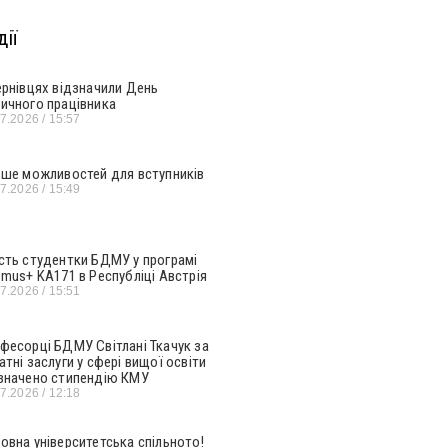
ії
ернівцях відзначили День
ичного працівника
07.2026
15:57
ьше можливостей для вступників
07.2026
15:49
сть студентки БДМУ у програмі
smus+ KA171 в Республіці Австрія
07.2026
15:51
фесорці БДМУ Світлані Ткачук за
атні заслуги у сфері вищої освіти
значено стипендію КМУ
07.2026
12:18
овна університетська спільното!