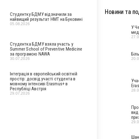
Новини та под
Студентку БДМУ відзначили за
найвищий результат НМТ на Буковині
05.08.2026
У Ч
мед
27.
Студентка БДМУ взяла участь у
Summer School of Preventive Medicine
за програмою NAWA
Біл
30.07.2026
20.
Інтеграція в європейський освітній
простір: досвід участі студента в
Уча
мовному інтенсиві Erasmus+ в
Era
Республіці Австрія
28.
29.07.2026
Про
вид
при
29.
Шан