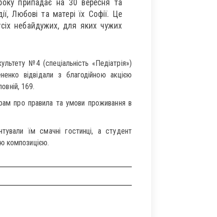
року припадає на 30 вересня та
ії, Любові та матері їх Софії. Це
 усіх небайдужих, для яких чужих
ультету №4 (спеціальність «Педіатрія»)
енко відвідали з благодійною акцією
ловній, 169.
рам про правила та умови проживання в
тували їм смачні гостинці, а студент
ю композицією.