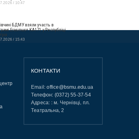
07.2026
10:47
івчині БДМУ взяли участь в
грамі Erasmus+ KA171 у Республіці
трія
07.2026
15:43
КОНТАКТИ
центр
Email:
office@bsmu.edu.ua
Телефон:
(0372) 55-37-54
Адреса: : м. Чернівці, пл.
а
Театральна, 2