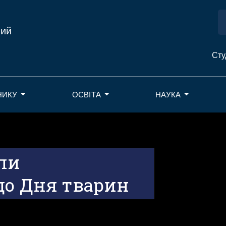
ний
Сту
НИКУ
ОСВІТА
НАУКА
ли
до Дня тварин