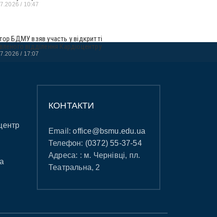
07.2026
10:47
тор БДМУ взяв участь у відкритті
вленого відділення Кардіоцентру
07.2026
17:07
КОНТАКТИ
центр
Email:
office@bsmu.edu.ua
Телефон:
(0372) 55-37-54
Адреса: : м. Чернівці, пл.
а
Театральна, 2