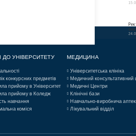
15.
Рек
оно
24.
П ДО УНІВЕРСИТЕТУ
МЕДИЦИНА
альності
Університетська клініка
ік конкурсних предметів
Медичний консультативний 
ла прийому в Університет
Медичні Центри
ла прийому в Коледж
Клінічні бази
сть навчання
Навчально-виробнича аптек
альна коміся
Лікувальний відділ