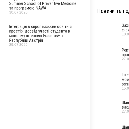
Summer School of Preventive Medicine
за програмою NAWA
Новини та под
30.07.2026
Зах
Інтеграція в європейський освітній
фіз
простір: досвід участі студента в
10.
мовному інтенсиві Erasmus+ в
Республіці Австрія
29.07.2026
Рек
пра
27.
Інт
мож
роз
15.
Шан
вик
27.
Шан