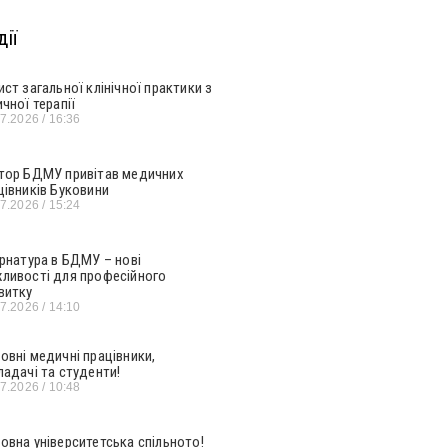
ії
ист загальної клінічної практики з
ичної терапії
07.2026
16:36
тор БДМУ привітав медичних
цівників Буковини
07.2026
15:24
ернатура в БДМУ – нові
ливості для професійного
витку
07.2026
14:10
овні медичні працівники,
ладачі та студенти!
07.2026
10:48
овна університетська спільното!