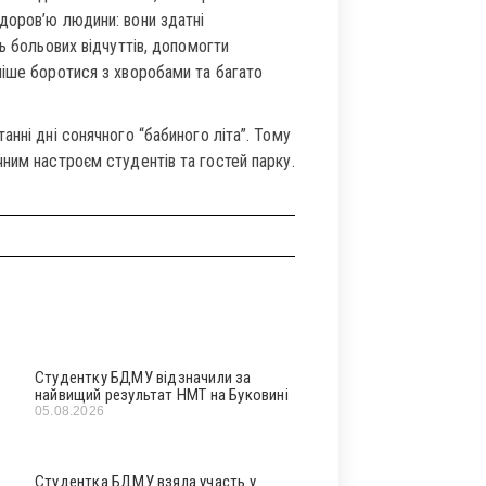
доров’ю людини: вони здатні
ь больових відчуттів, допомогти
ніше боротися з хворобами та багато
нні дні сонячного “бабиного літа”. Тому
ним настроєм студентів та гостей парку.
Студентку БДМУ відзначили за
найвищий результат НМТ на Буковині
05.08.2026
Студентка БДМУ взяла участь у