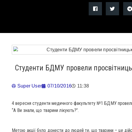
Студенти БДМУ провели просвітниць
Super User
07/10/2016
11:38
4 вересня студенти медичного факультету №1 БДМУ провел
“А Ви знали, що тварини лікують?”.
Метою акції було донести до людей те, що тварини – це дійсн