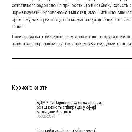
естетичного задоволення приносять ще й неабияку користь з
нормалізувати нервово-психічний стан, зменшити інтенсивніст
організму адаптуватися до нових умов середовища, інтенсив
іншого.
Позитивний настрій чернівчанам допомогли створити ще й оста
акція стала справжнім святом з приємними емоціями та соняч
Корисно знати
БДМУ та Чернівецька обласна рада
розширюють співпрацю у сфері
медицини й освіти
05.08.2026
Перший курс і перші міжнародні