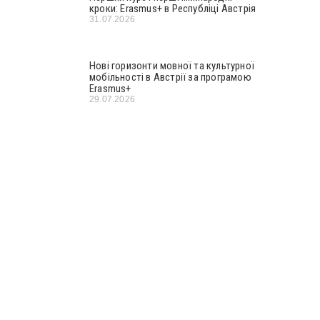
кроки: Erasmus+ в Республіці Австрія
31.07.2026
Нові горизонти мовної та культурної
мобільності в Австрії за програмою
Erasmus+
29.07.2026