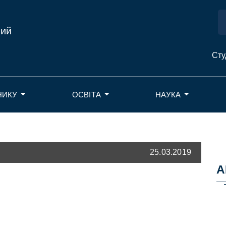
ний
Сту
НИКУ
ОСВІТА
НАУКА
25.03.2019
А