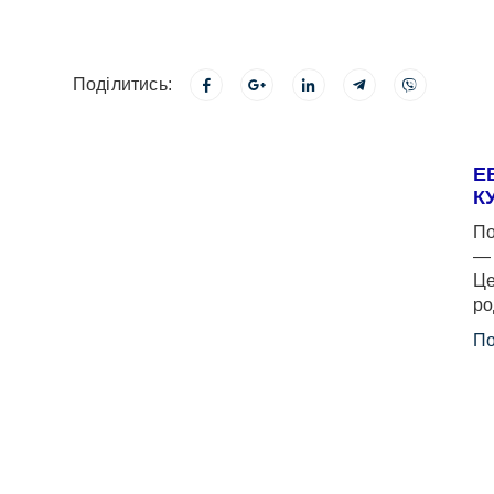
Поділитись:
Е
К
По
— 
Це
ро
По