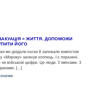
ВАКУАЦІЯ = ЖИТТЯ. ДОПОМОЖИ
УПИТИ ЙОГО
ки ми доїдали паски й запивали компотом
у «Мороку» загинув хлопець. І є поранені.
 не військові цифри. Це люди. З іменами. З
динами, […]
значки