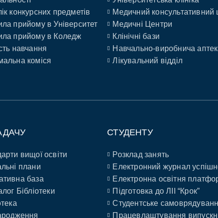
ік конкурсних предметів
Медичний консультативний 
ла прийому в Університет
Медичні Центри
ла прийому в Коледж
Клінічні бази
сть навчання
Навчально-виробнича аптек
альна коміся
Лікувальний відділ
АДАЧУ
СТУДЕНТУ
арти вищої освіти
Розклад занять
льні плани
Електронний журнал успішн
ативна база
Електронна освітня платфо
алог Бібліотеки
Підготовка до ЛІІ “Крок”
отека
Студентське самоврядуван
ародження
Працевлаштування випускн