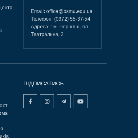
центр
Email:
office@bsmu.edu.ua
Телефон:
(0372) 55-37-54
Адреса: : м. Чернівці, пл.
а
Театральна, 2
ПІДПИСАТИСЬ
ості
рма
ня
иків