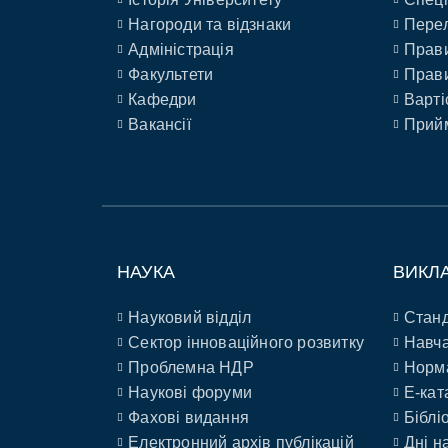
Нагороди та відзнаки
Перел
Адміністрація
Прави
Факультети
Прави
Кафедри
Варті
Вакансії
Прийм
НАУКА
ВИКЛ
Науковий відділ
Станд
Сектор інноваційного розвитку
Навча
Проблемна НДР
Норм
Наукові форуми
E-кат
Фахові видання
Біблі
Електронний архів публікацій
Дні н