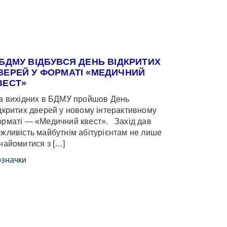
 БДМУ ВІДБУВСЯ ДЕНЬ ВІДКРИТИХ
ВЕРЕЙ У ФОРМАТІ «МЕДИЧНИЙ
ВЕСТ»
 вихідних в БДМУ пройшов День
дкритих дверей у новому інтерактивному
рматі — «Медичний квест». Захід дав
жливість майбутнім абітурієнтам не лише
найомитися з […]
значки