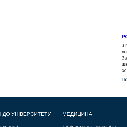
Р
3 
до
За
шв
ос
По
П ДО УНІВЕРСИТЕТУ
МЕДИЦИНА
альності
Університетська клініка