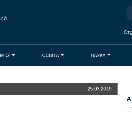
ний
Сту
НИКУ
ОСВІТА
НАУКА
25.03.2019
А