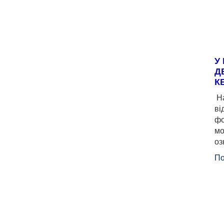
У
Д
К
На
ві
фо
мо
оз
По