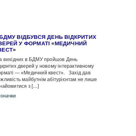
 БДМУ ВІДБУВСЯ ДЕНЬ ВІДКРИТИХ
ВЕРЕЙ У ФОРМАТІ «МЕДИЧНИЙ
ВЕСТ»
 вихідних в БДМУ пройшов День
дкритих дверей у новому інтерактивному
рматі — «Медичний квест». Захід дав
жливість майбутнім абітурієнтам не лише
найомитися з […]
значки