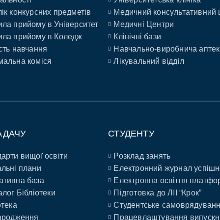
ік конкурсних предметів
Медичний консультативний 
ла прийому в Університет
Медичні Центри
ла прийому в Коледж
Клінічні бази
сть навчання
Навчально-виробнича аптек
альна коміся
Лікувальний відділ
АДАЧУ
СТУДЕНТУ
арти вищої освіти
Розклад занять
льні плани
Електронний журнал успішн
ативна база
Електронна освітня платфо
алог Бібліотеки
Підготовка до ЛІІ “Крок”
отека
Студентське самоврядуван
ародження
Працевлаштування випускн