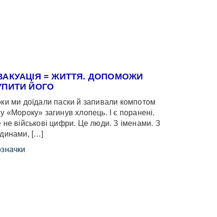
ВАКУАЦІЯ = ЖИТТЯ. ДОПОМОЖИ
УПИТИ ЙОГО
ки ми доїдали паски й запивали компотом
у «Мороку» загинув хлопець. І є поранені.
 не військові цифри. Це люди. З іменами. З
динами, […]
значки