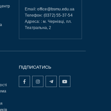
центр
Email:
office@bsmu.edu.ua
Телефон:
(0372) 55-37-54
Адреса: : м. Чернівці, пл.
а
Театральна, 2
ПІДПИСАТИСЬ
ості
рма
ня
иків