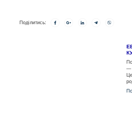
Поділитись:
Е
К
По
— 
Це
ро
По