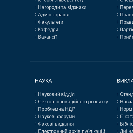
Нагороди та відзнаки
Перел
Адміністрація
Прави
Факультети
Прави
Кафедри
Варті
Вакансії
Прийм
НАУКА
ВИКЛ
Науковий відділ
Станд
Сектор інноваційного розвитку
Навча
Проблемна НДР
Норм
Наукові форуми
E-кат
Фахові видання
Біблі
Електронний архів публікацій
Дні н