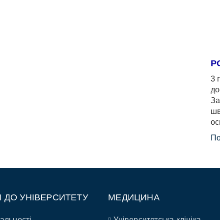
Р
3 
до
За
шв
ос
По
П ДО УНІВЕРСИТЕТУ
МЕДИЦИНА
альності
Університетська клініка