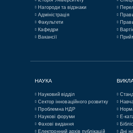
Нагороди та відзнаки
Перел
Адміністрація
Прави
Факультети
Прави
Кафедри
Варті
Вакансії
Прийм
НАУКА
ВИКЛ
Науковий відділ
Станд
Сектор інноваційного розвитку
Навча
Проблемна НДР
Норм
Наукові форуми
E-кат
Фахові видання
Біблі
Електронний архів публікацій
Дні н