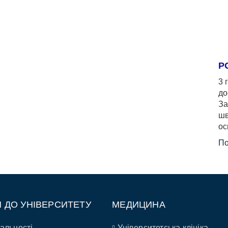
Р
3 
до
За
шв
ос
По
П ДО УНІВЕРСИТЕТУ
МЕДИЦИНА
альності
Університетська клініка