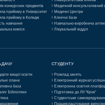
ік конкурсних предметів
Медичний консультативний 
ла прийому в Університет
Медичні Центри
ла прийому в Коледж
Клінічні бази
сть навчання
Навчально-виробнича аптек
альна коміся
Лікувальний відділ
АДАЧУ
СТУДЕНТУ
арти вищої освіти
Розклад занять
льні плани
Електронний журнал успішн
ативна база
Електронна освітня платфо
алог Бібліотеки
Підготовка до ЛІІ “Крок”
отека
Студентське самоврядуван
ародження
Працевлаштування випускн