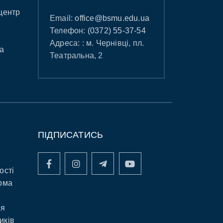
центр
Email:
office@bsmu.edu.ua
Телефон:
(0372) 55-37-54
Адреса: : м. Чернівці, пл.
а
Театральна, 2
ПІДПИСАТИСЬ
ості
рма
ня
иків