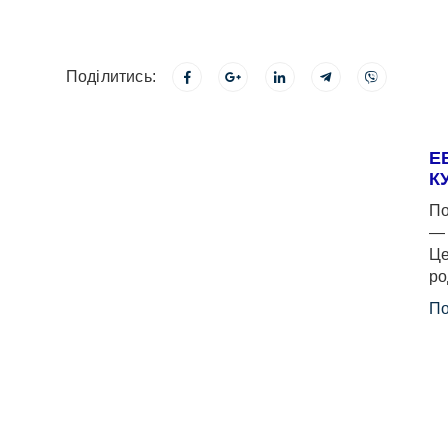
Поділитись:
Е
К
По
— 
Це
ро
По