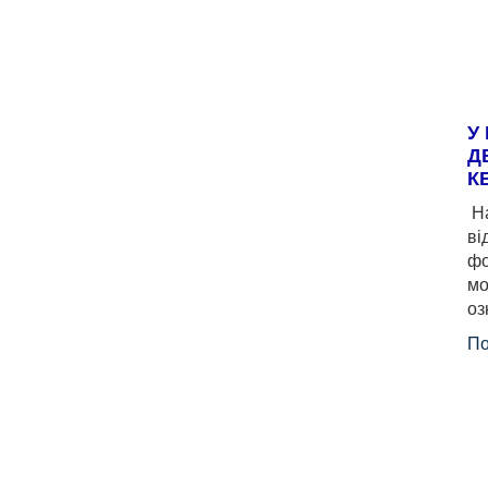
У
Д
К
На
ві
фо
мо
оз
По