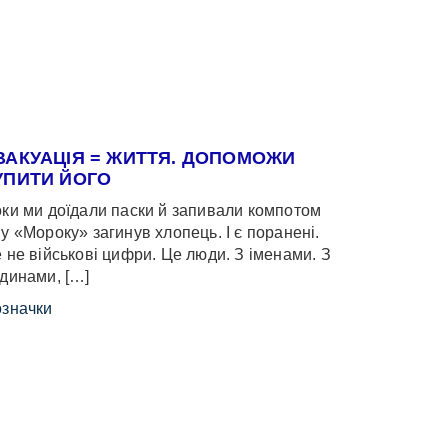
ВАКУАЦІЯ = ЖИТТЯ. ДОПОМОЖИ
УПИТИ ЙОГО
ки ми доїдали паски й запивали компотом
у «Мороку» загинув хлопець. І є поранені.
 не військові цифри. Це люди. З іменами. З
динами, […]
значки