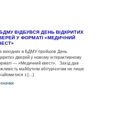
 БДМУ ВІДБУВСЯ ДЕНЬ ВІДКРИТИХ
ВЕРЕЙ У ФОРМАТІ «МЕДИЧНИЙ
ВЕСТ»
 вихідних в БДМУ пройшов День
дкритих дверей у новому інтерактивному
рматі — «Медичний квест». Захід дав
жливість майбутнім абітурієнтам не лише
найомитися з […]
значки