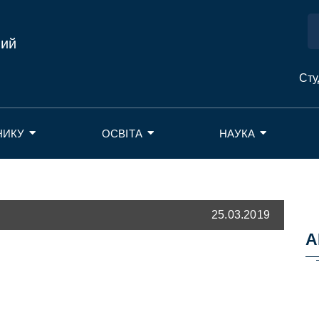
ний
Сту
НИКУ
ОСВІТА
НАУКА
25.03.2019
А