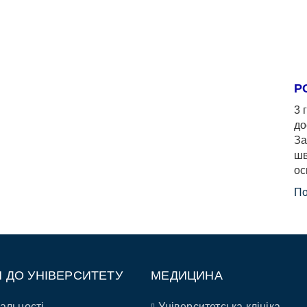
Р
3 
до
За
шв
ос
По
П ДО УНІВЕРСИТЕТУ
МЕДИЦИНА
альності
Університетська клініка