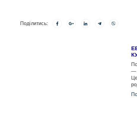
Поділитись:
Е
К
По
— 
Це
ро
По