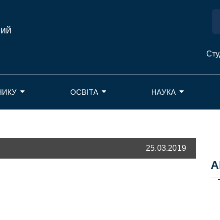
ний
Сту
НИКУ
ОСВІТА
НАУКА
25.03.2019
А