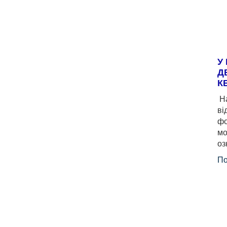
У
Д
К
На
ві
фо
мо
оз
По