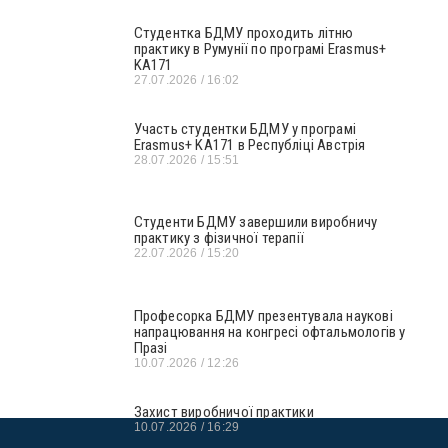
Студентка БДМУ проходить літню
практику в Румунії по програмі Erasmus+
KA171
27.07.2026
16:02
Участь студентки БДМУ у програмі
Erasmus+ KA171 в Республіці Австрія
28.07.2026
15:51
Студенти БДМУ завершили виробничу
практику з фізичної терапії
22.07.2026
15:20
Професорка БДМУ презентувала наукові
напрацювання на конгресі офтальмологів у
Празі
10.07.2026
12:26
Захист виробничої практики
10.07.2026
16:29