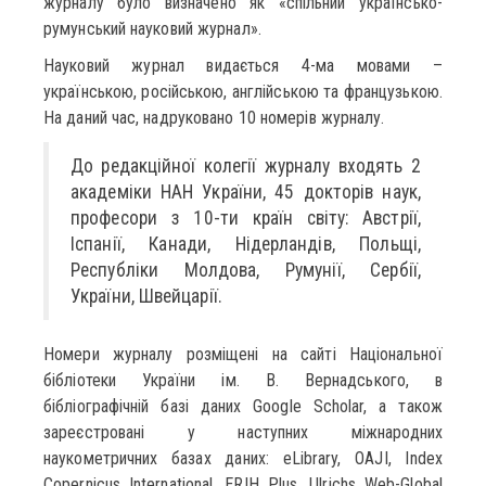
журналу було визначено як «спільний українсько-
румунський науковий журнал».
Науковий журнал видається 4-ма мовами –
українською, російською, англійською та французькою.
На даний час, надруковано 10 номерів журналу.
До редакційної колегії журналу входять 2
академіки НАН України, 45 докторів наук,
професори з 10-ти країн світу: Австрії,
Іспанії, Канади, Нідерландів, Польщі,
Республіки Молдова, Румунії, Сербії,
України, Швейцарії.
Номери журналу розміщені на сайті Національної
бібліотеки України ім. В. Вернадського, в
бібліографічній базі даних Google Scholar, а також
зареєстровані у наступних міжнародних
наукометричних базах даних: eLibrary, OAJI, Index
Copernicus International, ERIH Plus, Ulrichs Web-Global