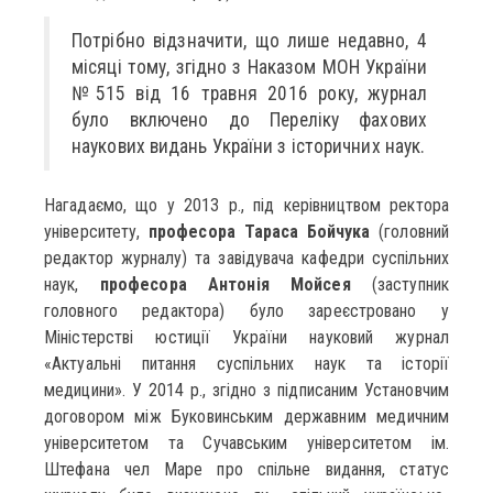
Потрібно відзначити, що лише недавно, 4
місяці тому, згідно з Наказом МОН України
№515 від 16 травня 2016 року, журнал
було включено до Переліку фахових
наукових видань України з історичних наук.
Нагадаємо, що у 2013 р., під керівництвом ректора
університету,
професора Тараса Бойчука
(головний
редактор журналу) та завідувача кафедри суспільних
наук,
професора Антонія Мойсея
(заступник
головного редактора) було зареєстровано у
Міністерстві юстиції України науковий журнал
«Актуальні питання суспільних наук та історії
медицини». У 2014 р., згідно з підписаним Установчим
договором між Буковинським державним медичним
університетом та Сучавським університетом ім.
Штефана чел Маре про спільне видання, статус