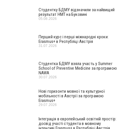
Студентку БДМУ відзначили за найвищий
результат НМТ на Буковині
05.08.2026
Перший курс і перші міжнародні кроки:
Erasmus+ в Республіці Австрія
31.07.2026
Студентка БДМУ взяла участь у Summer
School of Preventive Medicine за програмою
NAWA
30.07.2026
Нові горизонти мовної та культурної
мобільності в Австрії за програмою
Erasmus+
29.07.2026
Інтеграція в європейський освітній простір:
досвід участі студента в мовному
інтенсиві Erasmus+ в Республіці Австрія