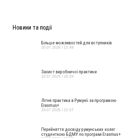
Новини та події
Більше можливостей для вступників
20.07.2026
15:49
Захист виробничої практики
10.07.2026
16:29
Літня практика в Румунії за програмою
Erasmus+
28.07.2026
15:57
Перейняття досвіду румунських колег
студенткою БДМУ по програмі Erasmus+