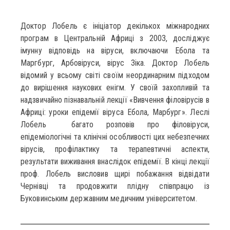
Доктор Лобель є ініціатор декількох міжнародних
програм в Центральній Африці з 2003, досліджує
імунну відповідь на віруси, включаючи Ебола та
Маргбург, Арбовіруси, вірус Зіка. Доктор Лобель
відомий у всьому світі своїм неординарним підходом
до вирішення наукових енігм. У своїй захопливій та
надзвичайно пізнавальній лекції «Вивчення філовірусів в
Африці: уроки епідемії віруса Ебола, Марбург». Леслі
Лобель багато розповів про філовіруси,
епідеміологічні та клінічні особливості цих небезпечних
вірусів, профілактику та терапевтичні аспекти,
результати виживання внаслідок епідемії. В кінці лекції
проф. Лобель висловив щирі побажання відвідати
Чернівці та продовжити плідну співпрацю із
Буковинським державним медичним університетом.