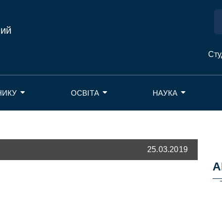
ний
Сту
НИКУ
ОСВІТА
НАУКА
25.03.2019
А