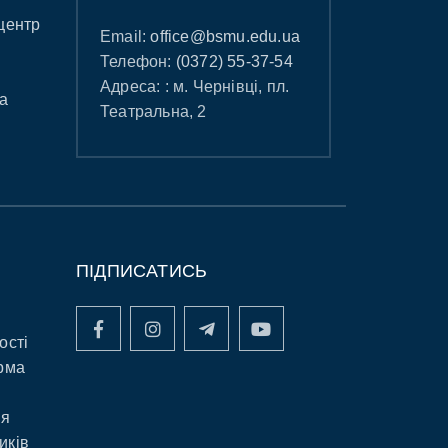
центр
Email:
office@bsmu.edu.ua
Телефон:
(0372) 55-37-54
Адреса: : м. Чернівці, пл.
а
Театральна, 2
ПІДПИСАТИСЬ
ості
рма
ня
иків