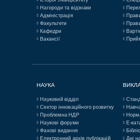
Нагороди та відзнаки
Перел
Адміністрація
Прави
Факультети
Прави
Кафедри
Варті
Вакансії
Прийм
НАУКА
ВИКЛ
Науковий відділ
Станд
Сектор інноваційного розвитку
Навча
Проблемна НДР
Норм
Наукові форуми
E-кат
Фахові видання
Біблі
Електронний архів публікацій
Дні н