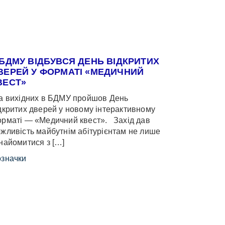
 БДМУ ВІДБУВСЯ ДЕНЬ ВІДКРИТИХ
ВЕРЕЙ У ФОРМАТІ «МЕДИЧНИЙ
ВЕСТ»
 вихідних в БДМУ пройшов День
дкритих дверей у новому інтерактивному
рматі — «Медичний квест». Захід дав
жливість майбутнім абітурієнтам не лише
найомитися з […]
значки