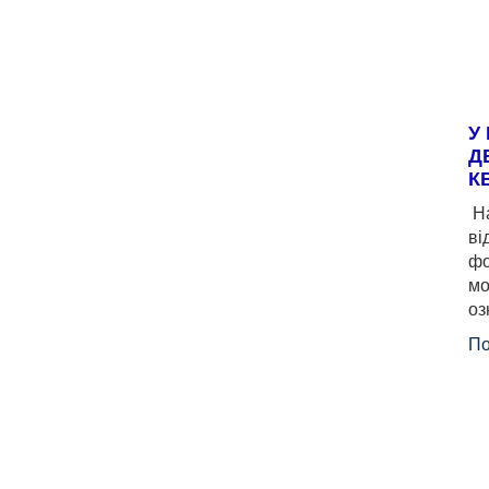
У
Д
К
На
ві
фо
мо
оз
По