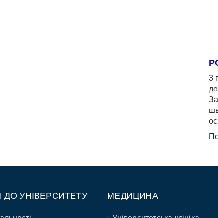
Р
3 
до
За
шв
ос
По
П ДО УНІВЕРСИТЕТУ
МЕДИЦИНА
альності
Університетська клініка