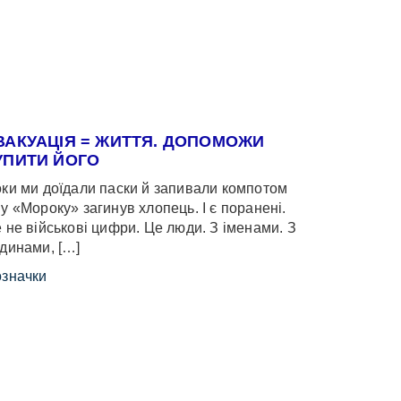
ВАКУАЦІЯ = ЖИТТЯ. ДОПОМОЖИ
УПИТИ ЙОГО
ки ми доїдали паски й запивали компотом
у «Мороку» загинув хлопець. І є поранені.
 не військові цифри. Це люди. З іменами. З
динами, […]
значки