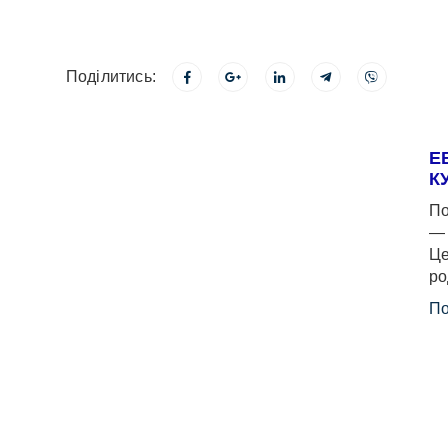
Поділитись:
Е
К
По
— 
Це
ро
По