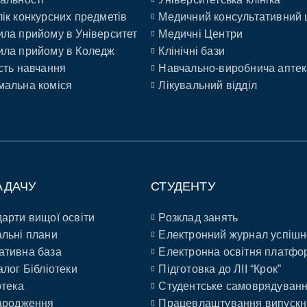
ік конкурсних предметів
Медичний консультативний 
ла прийому в Університет
Медичні Центри
ла прийому в Коледж
Клінічні бази
сть навчання
Навчально-виробнича аптек
альна коміся
Лікувальний відділ
АДАЧУ
СТУДЕНТУ
арти вищої освіти
Розклад занять
льні плани
Електронний журнал успішн
ативна база
Електронна освітня платфо
алог Бібліотеки
Підготовка до ЛІІ “Крок”
отека
Студентське самоврядуван
ародження
Працевлаштування випускн