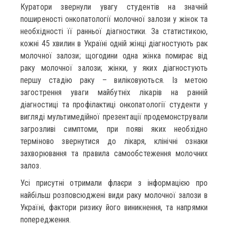
Куратори звернули увагу студентів на значній
поширеності онкопатології молочної залози у жінок та
необхідності її ранньої діагностики. За статистикою,
кожні 45 хвилин в Україні одній жінці діагностують рак
молочної залози; щогодини одна жінка помирає від
раку молочної залози; жінки, у яких діагностують
першу стадію раку – виліковуються. Із метою
загострення уваги майбутніх лікарів на ранній
діагностиці та профілактиці онкопатології студенти у
вигляді мультимедійної презентації продемонстрували
загрозливі симптоми, при появі яких необхідно
терміново звернутися до лікаря, клінічні ознаки
захворювання та правила самообстеження молочних
залоз.
Усі присутні отримали флаєри з інформацією про
найбільш розповсюджені види раку молочної залози в
Україні, фактори ризику його виникнення, та напрямки
попередження.