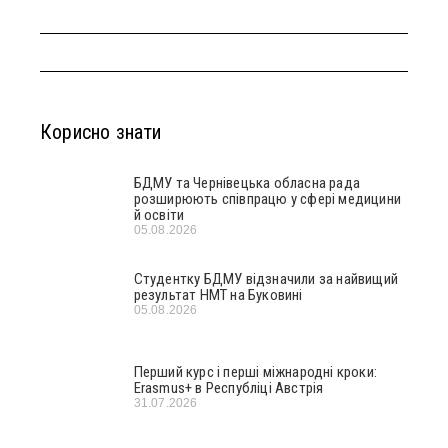
Корисно знати
БДМУ та Чернівецька обласна рада
розширюють співпрацю у сфері медицини
й освіти
05.08.2026
Студентку БДМУ відзначили за найвищий
результат НМТ на Буковині
05.08.2026
Перший курс і перші міжнародні кроки:
Erasmus+ в Республіці Австрія
31.07.2026