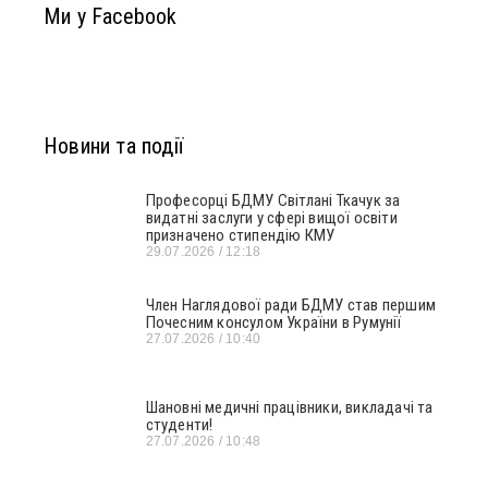
Ми у Facebook
Новини та події
Професорці БДМУ Світлані Ткачук за
видатні заслуги у сфері вищої освіти
призначено стипендію КМУ
29.07.2026
12:18
Член Наглядової ради БДМУ став першим
Почесним консулом України в Румунії
27.07.2026
10:40
Шановні медичні працівники, викладачі та
студенти!
27.07.2026
10:48