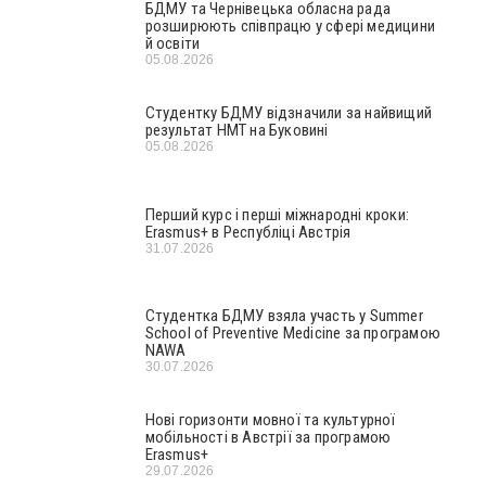
БДМУ та Чернівецька обласна рада
розширюють співпрацю у сфері медицини
й освіти
05.08.2026
Студентку БДМУ відзначили за найвищий
результат НМТ на Буковині
05.08.2026
Перший курс і перші міжнародні кроки:
Erasmus+ в Республіці Австрія
31.07.2026
Студентка БДМУ взяла участь у Summer
School of Preventive Medicine за програмою
NAWA
30.07.2026
Нові горизонти мовної та культурної
мобільності в Австрії за програмою
Erasmus+
29.07.2026