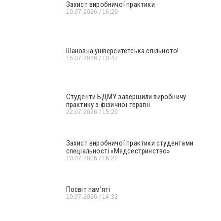
Захист виробничої практики
10.07.2026
16:29
Шановна університетська спільното!
15.07.2026
10:47
Студенти БДМУ завершили виробничу
практику з фізичної терапії
22.07.2026
15:20
Захист виробничої практики студентами
спеціальності «Медсестринство»
10.07.2026
16:22
Посвіт пам’яті
10.07.2026
14:32