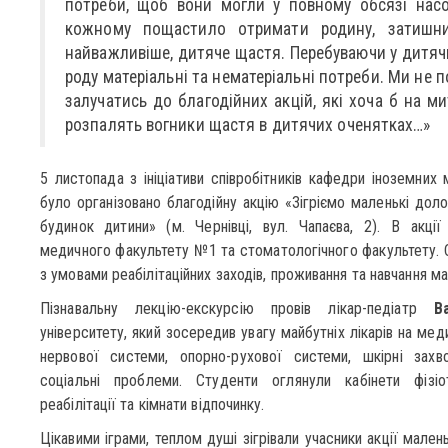
потреби, щоб вони могли у повному обсязі нас
кожному пощастило отримати родину, затишн
найважливіше, дитяче щастя. Перебуваючи у дитячи
роду матеріальні та нематеріальні потреби. Ми не п
залучатись до благодійних акцій, які хоча б на м
розпалять вогники щастя в дитячих оченятках…»
5 листопада з ініціативи співробітників кафедри іноземни
було організовано благодійну акцію «Зігріємо маленькі дол
будинок дитини» (м. Чернівці, вул. Чапаєва, 2). В акці
медичного факультету №1 та стоматологічного факультету.
з умовами реабілітаційних заходів, проживання та навчання м
Пізнавальну лекцію-екскурсію провів лікар-педіатр
В
університету, який зосередив увагу майбутніх лікарів на ме
нервової системи, опорно-рухової системи, шкірні захвор
соціальні проблеми. Студенти оглянули кабінети фізіоте
реабілітації та кімнати відпочинку.
Цікавими іграми, теплом душі зігрівали учасники акції мален