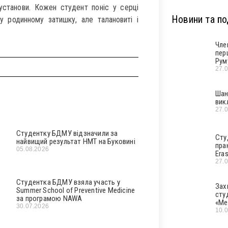
установи. Кожен студент поніс у серці
Новини та под
 у родинному затишку, але талановиті і
Чле
пер
Рум
27.
Шан
вик
27.
Студентку БДМУ відзначили за
Сту
найвищий результат НМТ на Буковині
пра
05.08.2026
Era
27.
Студентка БДМУ взяла участь у
Зах
Summer School of Preventive Medicine
сту
за програмою NAWA
«Ме
30.07.2026
10.