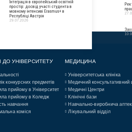
Інтеграція в європейський освітній
Рек
простір: досвід участі студента в
пра
мовному інтенсиві Erasmus+ в
27.
Республіці Австрія
29.07.2026
Зах
10.
П ДО УНІВЕРСИТЕТУ
МЕДИЦИНА
альності
Університетська клініка
ік конкурсних предметів
Медичний консультативний 
ла прийому в Університет
Медичні Центри
ла прийому в Коледж
Клінічні бази
сть навчання
Навчально-виробнича аптек
альна коміся
Лікувальний відділ