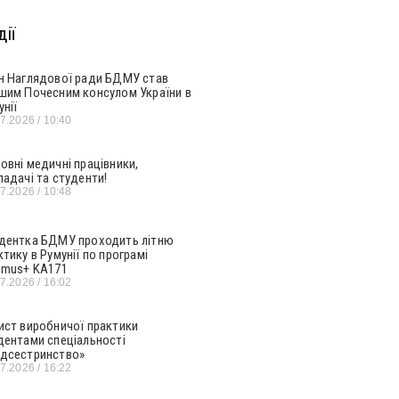
ії
н Наглядової ради БДМУ став
шим Почесним консулом України в
унії
07.2026
10:40
овні медичні працівники,
ладачі та студенти!
07.2026
10:48
дентка БДМУ проходить літню
ктику в Румунії по програмі
smus+ KA171
07.2026
16:02
ист виробничої практики
дентами спеціальності
дсестринство»
07.2026
16:22