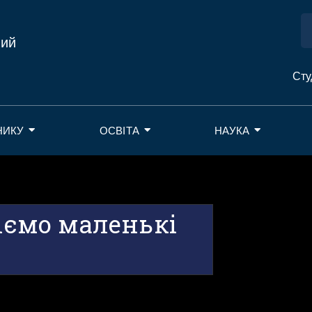
ний
Сту
НИКУ
ОСВІТА
НАУКА
ріємо маленькі