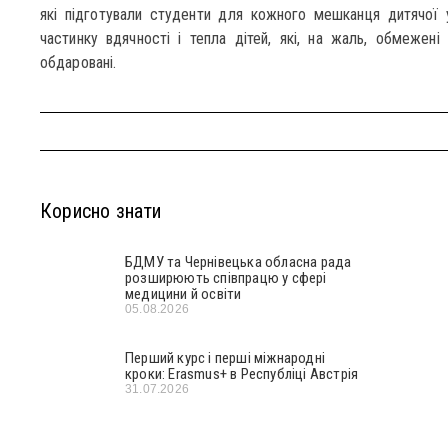
які підготували студенти для кожного мешканця дитячої 
частинку вдячності і тепла дітей, які, на жаль, обмежені
обдаровані.
Корисно знати
БДМУ та Чернівецька обласна рада
розширюють співпрацю у сфері
медицини й освіти
05.08.2026
Перший курс і перші міжнародні
кроки: Erasmus+ в Республіці Австрія
31.07.2026