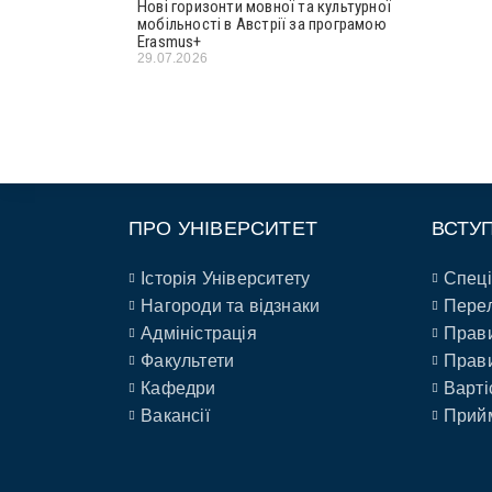
Нові горизонти мовної та культурної
мобільності в Австрії за програмою
Erasmus+
29.07.2026
ПРО УНІВЕРСИТЕТ
ВСТУ
Історія Університету
Спеці
Нагороди та відзнаки
Перел
Адміністрація
Прави
Факультети
Прави
Кафедри
Варті
Вакансії
Прийм