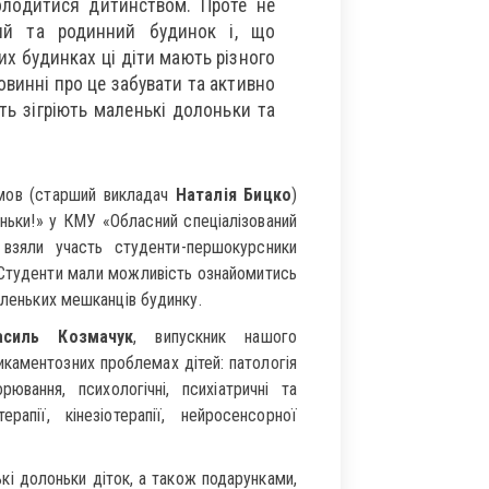
олодитися дитинством. Проте не
ий та родинний будинок і, що
х будинках ці діти мають різного
овинні про це забувати та активно
ить зігріють маленькі долоньки та
х мов (старший викладач
Наталія Бицко
)
оньки!» у КМУ «Обласний спеціалізований
ї взяли участь студенти-першокурсники
 Студенти мали можливість ознайомитись
аленьких мешканців будинку.
асиль Козмачук
, випускник нашого
дикаментозних проблемах дітей: патологія
ювання, психологічні, психіатричні та
рапії, кінезіотерапії, нейросенсорної
ькі долоньки діток, а також подарунками,