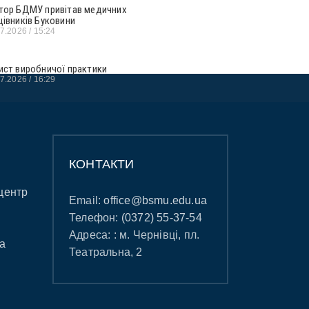
тор БДМУ привітав медичних
цівників Буковини
07.2026
15:24
ист виробничої практики
07.2026
16:29
КОНТАКТИ
центр
Email:
office@bsmu.edu.ua
Телефон:
(0372) 55-37-54
Адреса: : м. Чернівці, пл.
а
Театральна, 2