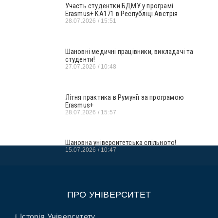
Участь студентки БДМУ у програмі
Erasmus+ KA171 в Республіці Австрія
28.07.2026
15:51
Шановні медичні працівники, викладачі та
студенти!
27.07.2026
10:48
Літня практика в Румунії за програмою
Erasmus+
28.07.2026
15:57
Шановна університетська спільното!
15.07.2026
10:47
ПРО УНІВЕРСИТЕТ
Історія Університету