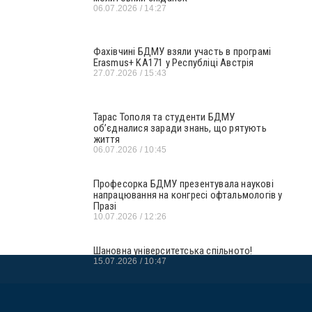
06.07.2026
14:27
Фахівчині БДМУ взяли участь в програмі
Erasmus+ KA171 у Республіці Австрія
27.07.2026
15:43
Тарас Тополя та студенти БДМУ
об’єдналися заради знань, що рятують
життя
06.07.2026
10:45
Професорка БДМУ презентувала наукові
напрацювання на конгресі офтальмологів у
Празі
10.07.2026
12:26
Шановна університетська спільното!
15.07.2026
10:47