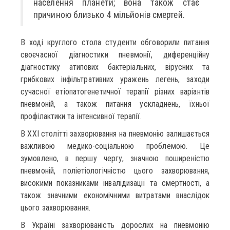
населення планети; вона також стає
причиною близько 4 мільйонів смертей.
В ході круглого стола студенти обговорили питання
своєчасної діагностики пневмонії, диференційну
діагностику атипових бактеріальних, вірусних та
грибкових інфільтративних уражень легень, заходи
сучасної етіопатогенетичної терапії різних варіантів
пневмоній, а також питання ускладнень, їхньої
профілактики та інтенсивної терапії.
В XXI столітті захворювання на пневмонію залишається
важливою медико-соціальною проблемою. Це
зумовлено, в першу чергу, значною поширеністю
пневмоній, поліетіологічністю цього захворювання,
високими показниками інвалідизації та смертності, а
також значними економічними витратами внаслідок
цього захворювання.
В Україні захворюваність дорослих на пневмонію