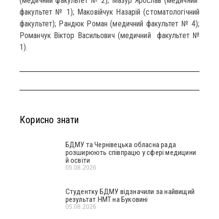
(медичний факультет № 2); Мазур Ярослав (медичний
факультет № 1); Маковійчук Назарій (стоматологічний
факультет); Рандюк Роман (медичний факультет № 4);
Романчук Віктор Васильович (медичний факультет №
1).
Корисно знати
БДМУ та Чернівецька обласна рада
розширюють співпрацю у сфері медицини
й освіти
05.08.2026
Студентку БДМУ відзначили за найвищий
результат НМТ на Буковині
05.08.2026