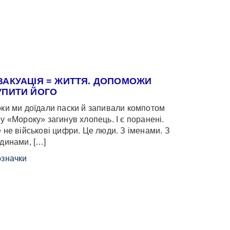
ВАКУАЦІЯ = ЖИТТЯ. ДОПОМОЖИ
УПИТИ ЙОГО
ки ми доїдали паски й запивали компотом
у «Мороку» загинув хлопець. І є поранені.
 не військові цифри. Це люди. З іменами. З
динами, […]
значки