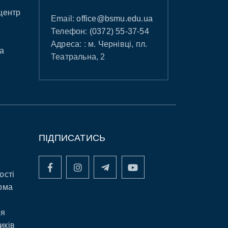
центр
Email:
office@bsmu.edu.ua
Телефон:
(0372) 55-37-54
Адреса: : м. Чернівці, пл.
а
Театральна, 2
ПІДПИСАТИСЬ
ості
рма
ня
иків