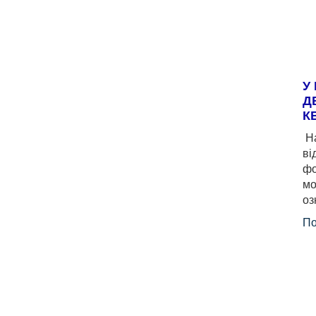
У
Д
К
На
ві
фо
мо
оз
По