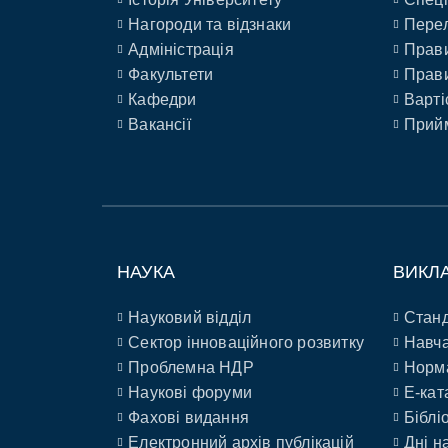
Нагороди та відзнаки
Перел
Адміністрація
Прави
Факультети
Прави
Кафедри
Варті
Вакансії
Прийм
НАУКА
ВИКЛ
Науковий відділ
Станд
Сектор інноваційного розвитку
Навча
Проблемна НДР
Норм
Наукові форуми
E-кат
Фахові видання
Біблі
Електронний архів публікацій
Дні н