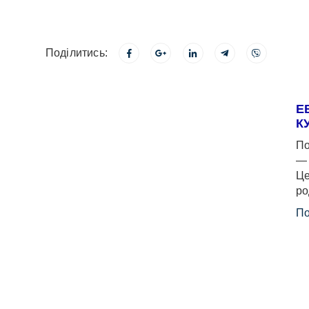
Поділитись:
Е
К
По
— 
Це
ро
По