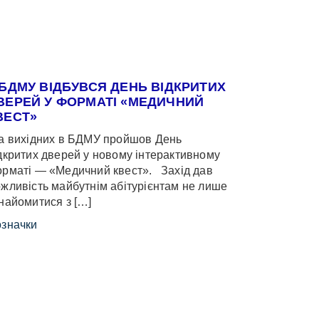
 БДМУ ВІДБУВСЯ ДЕНЬ ВІДКРИТИХ
ВЕРЕЙ У ФОРМАТІ «МЕДИЧНИЙ
ВЕСТ»
 вихідних в БДМУ пройшов День
дкритих дверей у новому інтерактивному
рматі — «Медичний квест». Захід дав
жливість майбутнім абітурієнтам не лише
найомитися з […]
значки