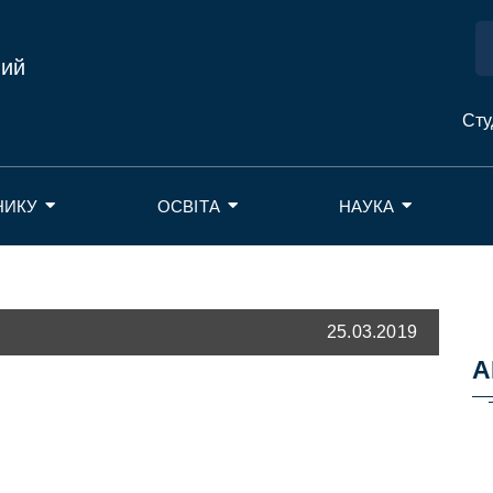
ний
Сту
НИКУ
ОСВІТА
НАУКА
25.03.2019
А