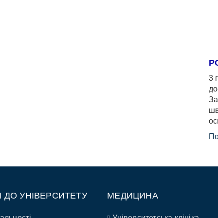
Р
3 
до
За
шв
ос
По
П ДО УНІВЕРСИТЕТУ
МЕДИЦИНА
альності
Університетська клініка