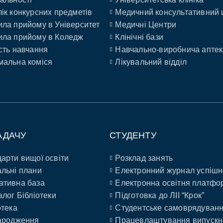
ік конкурсних предметів
Медичний консультативний 
ла прийому в Університет
Медичні Центри
ла прийому в Коледж
Клінічні бази
сть навчання
Навчально-виробнича аптек
альна коміся
Лікувальний відділ
АДАЧУ
СТУДЕНТУ
арти вищої освіти
Розклад занять
льні плани
Електронний журнал успішн
ативна база
Електронна освітня платфо
алог Бібліотеки
Підготовка до ЛІІ “Крок”
отека
Студентське самоврядуван
ародження
Працевлаштування випускн