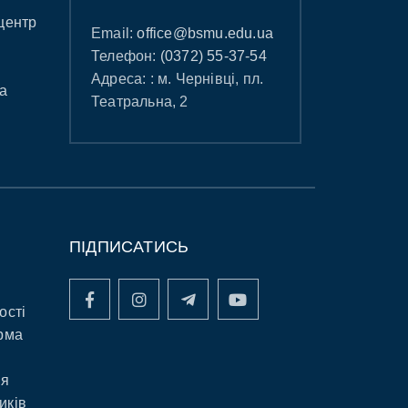
центр
Email:
office@bsmu.edu.ua
Телефон:
(0372) 55-37-54
Адреса: : м. Чернівці, пл.
а
Театральна, 2
ПІДПИСАТИСЬ
ості
рма
ня
иків