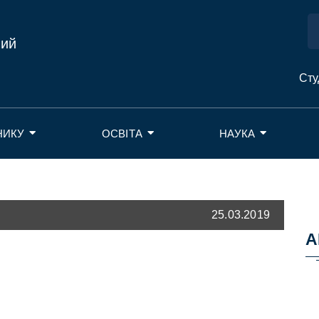
ний
Сту
НИКУ
ОСВІТА
НАУКА
25.03.2019
А