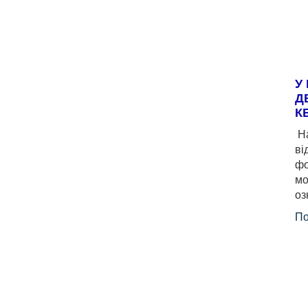
У
Д
К
На
ві
фо
мо
оз
По