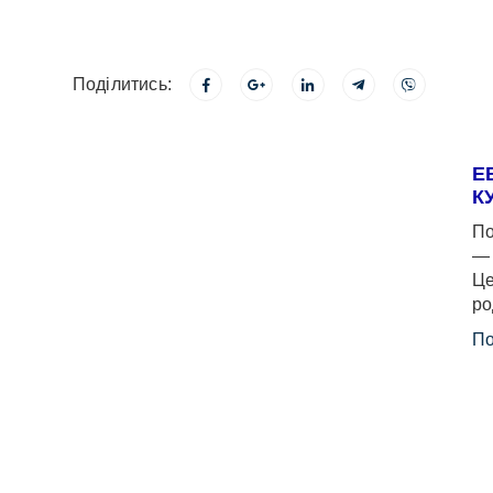
Поділитись:
Е
К
По
— 
Це
ро
По