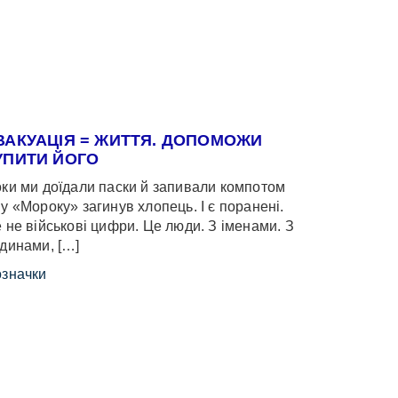
ВАКУАЦІЯ = ЖИТТЯ. ДОПОМОЖИ
УПИТИ ЙОГО
ки ми доїдали паски й запивали компотом
у «Мороку» загинув хлопець. І є поранені.
 не військові цифри. Це люди. З іменами. З
динами, […]
значки