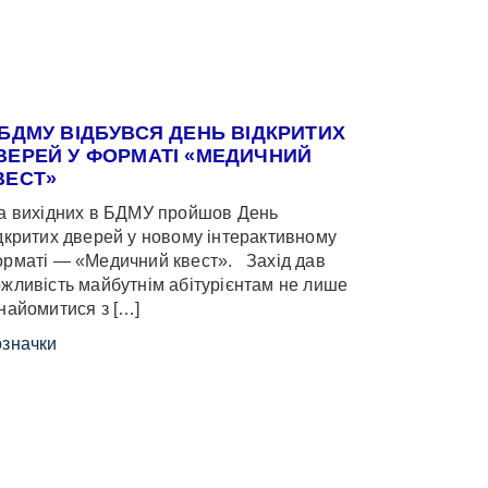
 БДМУ ВІДБУВСЯ ДЕНЬ ВІДКРИТИХ
ВЕРЕЙ У ФОРМАТІ «МЕДИЧНИЙ
ВЕСТ»
 вихідних в БДМУ пройшов День
дкритих дверей у новому інтерактивному
рматі — «Медичний квест». Захід дав
жливість майбутнім абітурієнтам не лише
найомитися з […]
значки