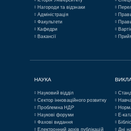
Нагороди та відзнаки
Перел
Адміністрація
Прави
Факультети
Прави
Кафедри
Варті
Вакансії
Прийм
НАУКА
ВИКЛ
Науковий відділ
Станд
Сектор інноваційного розвитку
Навча
Проблемна НДР
Норм
Наукові форуми
E-кат
Фахові видання
Біблі
Електронний архів публікацій
Дні н