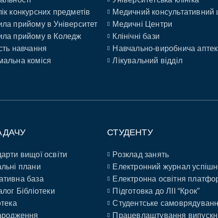
ік конкурсних предметів
Медичний консультативний 
ла прийому в Університет
Медичні Центри
ла прийому в Коледж
Клінічні бази
сть навчання
Навчально-виробнича аптек
альна коміся
Лікувальний відділ
АДАЧУ
СТУДЕНТУ
арти вищої освіти
Розклад занять
льні плани
Електронний журнал успішн
ативна база
Електронна освітня платфо
алог Бібліотеки
Підготовка до ЛІІ “Крок”
отека
Студентське самоврядуван
ародження
Працевлаштування випускн