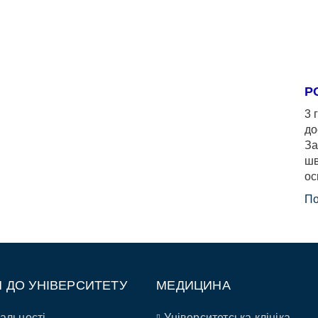
Р
3 
до
За
шв
ос
По
П ДО УНІВЕРСИТЕТУ
МЕДИЦИНА
альності
Університетська клініка