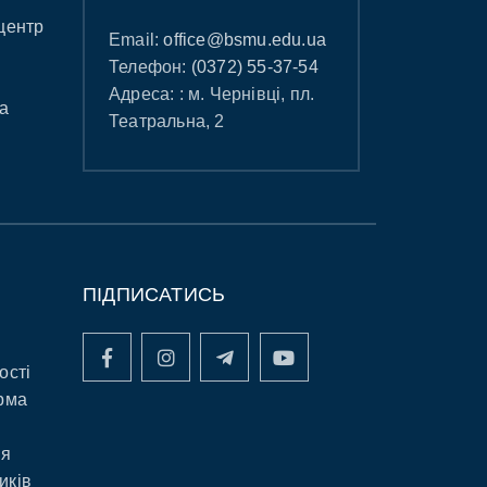
центр
Email:
office@bsmu.edu.ua
Телефон:
(0372) 55-37-54
Адреса: : м. Чернівці, пл.
а
Театральна, 2
ПІДПИСАТИСЬ
ості
рма
ня
иків