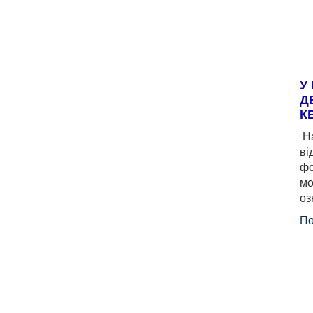
У
Д
К
На
ві
фо
мо
оз
По