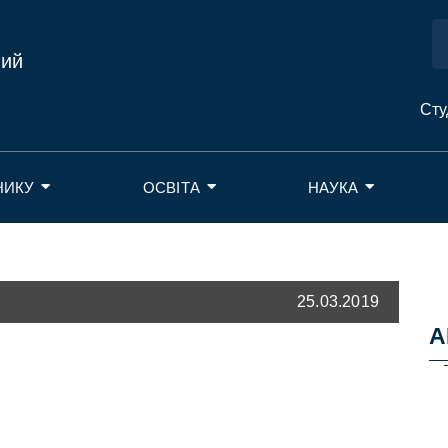
ний
Сту
НИКУ
ОСВІТА
НАУКА
25.03.2019
А