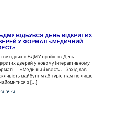
 БДМУ ВІДБУВСЯ ДЕНЬ ВІДКРИТИХ
ВЕРЕЙ У ФОРМАТІ «МЕДИЧНИЙ
ВЕСТ»
 вихідних в БДМУ пройшов День
дкритих дверей у новому інтерактивному
рматі — «Медичний квест». Захід дав
жливість майбутнім абітурієнтам не лише
найомитися з […]
значки