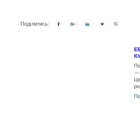
Поділитись:
Е
К
По
— 
Це
ро
По