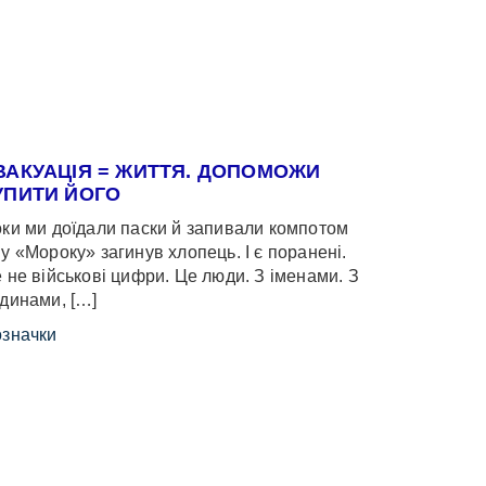
ВАКУАЦІЯ = ЖИТТЯ. ДОПОМОЖИ
УПИТИ ЙОГО
ки ми доїдали паски й запивали компотом
у «Мороку» загинув хлопець. І є поранені.
 не військові цифри. Це люди. З іменами. З
динами, […]
значки