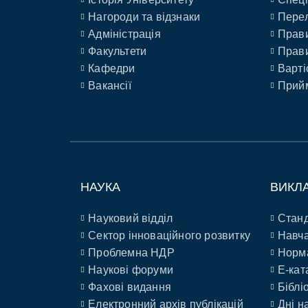
Нагороди та відзнаки
Перел
Адміністрація
Прави
Факультети
Прави
Кафедри
Варті
Вакансії
Прийм
НАУКА
ВИКЛ
Науковий відділ
Станд
Сектор інноваційного розвитку
Навча
Проблемна НДР
Норм
Наукові форуми
E-кат
Фахові видання
Біблі
Електронний архів публікацій
Дні н