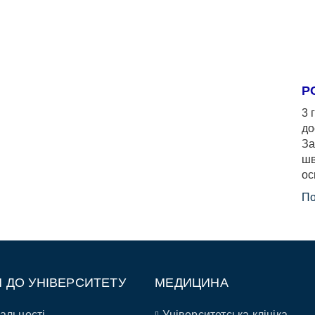
Р
3 
до
За
шв
ос
По
П ДО УНІВЕРСИТЕТУ
МЕДИЦИНА
альності
Університетська клініка