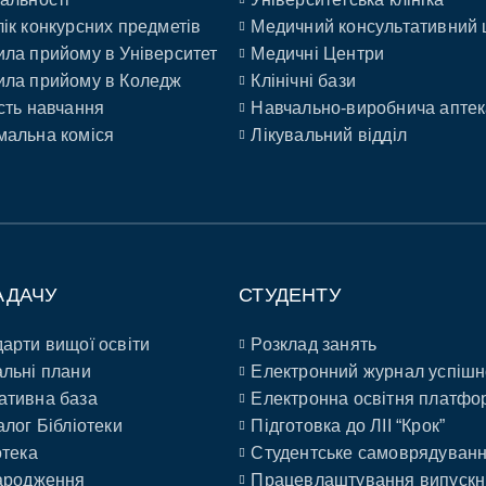
ік конкурсних предметів
Медичний консультативний 
ла прийому в Університет
Медичні Центри
ла прийому в Коледж
Клінічні бази
сть навчання
Навчально-виробнича аптек
альна коміся
Лікувальний відділ
АДАЧУ
СТУДЕНТУ
арти вищої освіти
Розклад занять
льні плани
Електронний журнал успішн
ативна база
Електронна освітня платфо
алог Бібліотеки
Підготовка до ЛІІ “Крок”
отека
Студентське самоврядуван
ародження
Працевлаштування випускн