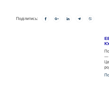
Поділитись:
Е
К
По
— 
Це
ро
По