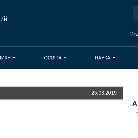
ний
Сту
НИКУ
ОСВІТА
НАУКА
25.03.2019
А