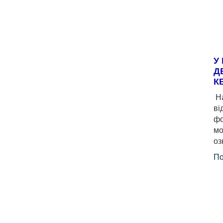
У
Д
К
На
ві
фо
мо
оз
По