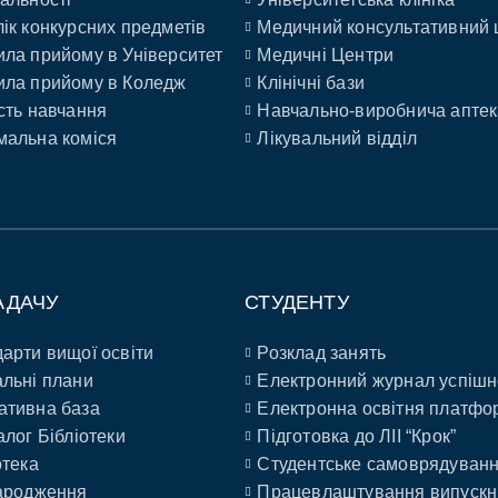
ік конкурсних предметів
Медичний консультативний 
ла прийому в Університет
Медичні Центри
ла прийому в Коледж
Клінічні бази
сть навчання
Навчально-виробнича аптек
альна коміся
Лікувальний відділ
АДАЧУ
СТУДЕНТУ
арти вищої освіти
Розклад занять
льні плани
Електронний журнал успішн
ативна база
Електронна освітня платфо
алог Бібліотеки
Підготовка до ЛІІ “Крок”
отека
Студентське самоврядуван
ародження
Працевлаштування випускн