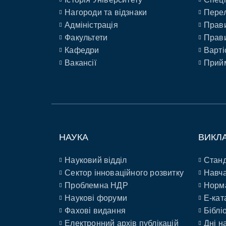
Нагороди та відзнаки
Перел
Адміністрація
Прави
Факультети
Прави
Кафедри
Варті
Вакансії
Прийм
НАУКА
ВИКЛ
Науковий відділ
Станд
Сектор інноваційного розвитку
Навча
Проблемна НДР
Норм
Наукові форуми
E-кат
Фахові видання
Біблі
Електронний архів публікацій
Дні н