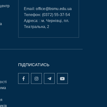
центр
Email:
office@bsmu.edu.ua
Телефон:
(0372) 55-37-54
Адреса: : м. Чернівці, пл.
а
Театральна, 2
ПІДПИСАТИСЬ
ості
рма
ня
иків