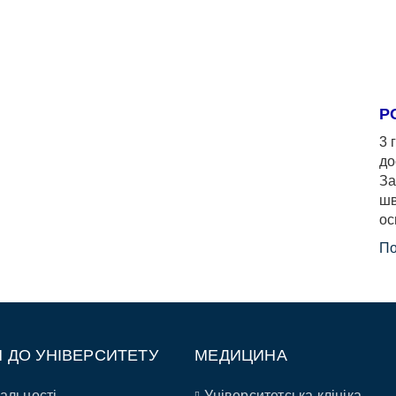
Р
3 
до
За
шв
ос
По
П ДО УНІВЕРСИТЕТУ
МЕДИЦИНА
альності
Університетська клініка