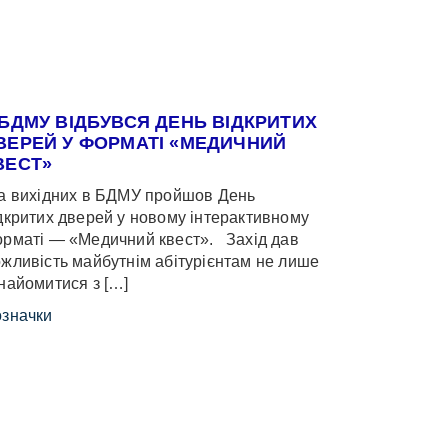
 БДМУ ВІДБУВСЯ ДЕНЬ ВІДКРИТИХ
ВЕРЕЙ У ФОРМАТІ «МЕДИЧНИЙ
ВЕСТ»
 вихідних в БДМУ пройшов День
дкритих дверей у новому інтерактивному
рматі — «Медичний квест». Захід дав
жливість майбутнім абітурієнтам не лише
найомитися з […]
значки