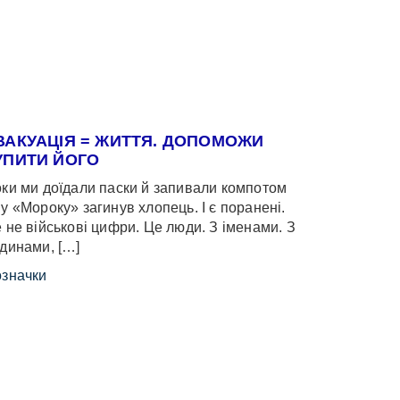
ВАКУАЦІЯ = ЖИТТЯ. ДОПОМОЖИ
УПИТИ ЙОГО
ки ми доїдали паски й запивали компотом
у «Мороку» загинув хлопець. І є поранені.
 не військові цифри. Це люди. З іменами. З
динами, […]
значки