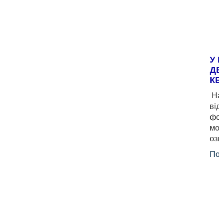
У
Д
К
На
ві
фо
мо
оз
По