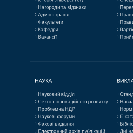
Нагороди та відзнаки
Перел
Адміністрація
Прави
Факультети
Прави
Кафедри
Варті
Вакансії
Прийм
НАУКА
ВИКЛ
Науковий відділ
Станд
Сектор інноваційного розвитку
Навча
Проблемна НДР
Норм
Наукові форуми
E-кат
Фахові видання
Біблі
Електронний архів публікацій
Дні н