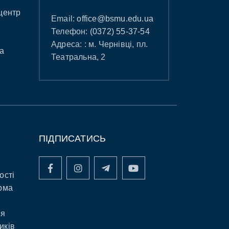
центр
Email:
office@bsmu.edu.ua
Телефон:
(0372) 55-37-54
Адреса: : м. Чернівці, пл.
а
Театральна, 2
ПІДПИСАТИСЬ
ості
рма
ня
иків