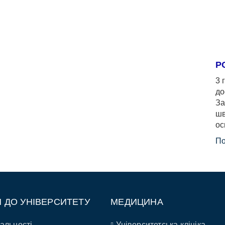
Р
3 
до
За
шв
ос
По
П ДО УНІВЕРСИТЕТУ
МЕДИЦИНА
альності
Університетська клініка