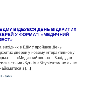
 БДМУ ВІДБУВСЯ ДЕНЬ ВІДКРИТИХ
ВЕРЕЙ У ФОРМАТІ «МЕДИЧНИЙ
ВЕСТ»
 вихідних в БДМУ пройшов День
дкритих дверей у новому інтерактивному
рматі — «Медичний квест». Захід дав
жливість майбутнім абітурієнтам не лише
найомитися з […]
значки