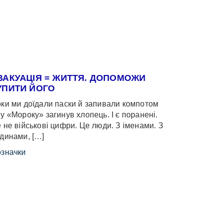
ВАКУАЦІЯ = ЖИТТЯ. ДОПОМОЖИ
УПИТИ ЙОГО
ки ми доїдали паски й запивали компотом
у «Мороку» загинув хлопець. І є поранені.
 не військові цифри. Це люди. З іменами. З
динами, […]
значки