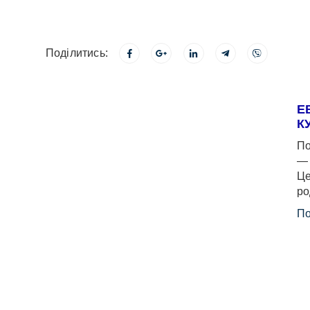
Поділитись:
Е
К
По
— 
Це
ро
По