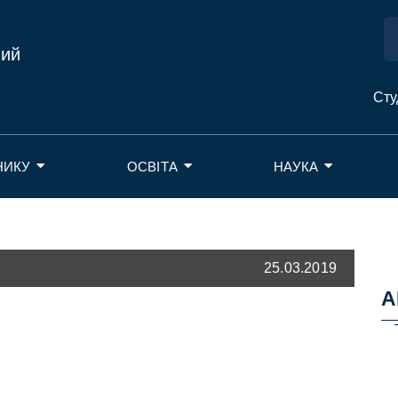
ний
Сту
НИКУ
ОСВІТА
НАУКА
25.03.2019
А