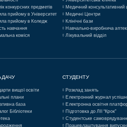
ік конкурсних предметів
Медичний консультативний 
ла прийому в Університет
Медичні Центри
ла прийому в Коледж
Клінічні бази
сть навчання
Навчально-виробнича аптек
альна коміся
Лікувальний відділ
АДАЧУ
СТУДЕНТУ
арти вищої освіти
Розклад занять
льні плани
Електронний журнал успішн
ативна база
Електронна освітня платфо
алог Бібліотеки
Підготовка до ЛІІ “Крок”
отека
Студентське самоврядуван
ародження
Працевлаштування випускн