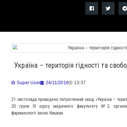
Україна – територія гідності та своб
Super User
24/11/2016
13:37
21 листопада проведено патріотичний захід «Україна – терит
20 групи ІІІ курсу медичного факультету №2, органі
фармакології Інною Кишкан.