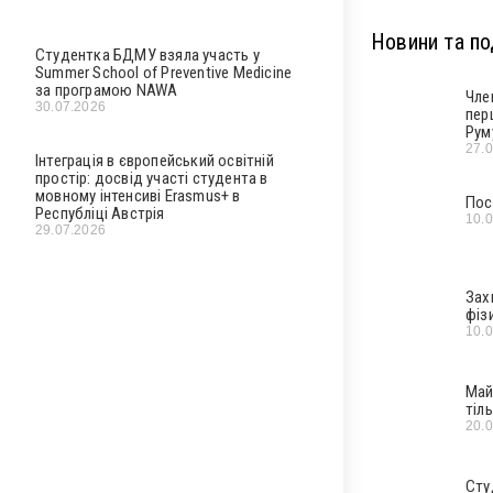
Новини та под
Студентка БДМУ взяла участь у
Summer School of Preventive Medicine
за програмою NAWA
Чле
30.07.2026
пер
Рум
27.
Інтеграція в європейський освітній
простір: досвід участі студента в
мовному інтенсиві Erasmus+ в
Пос
Республіці Австрія
10.
29.07.2026
Зах
фіз
10.
Май
тіл
20.
Сту