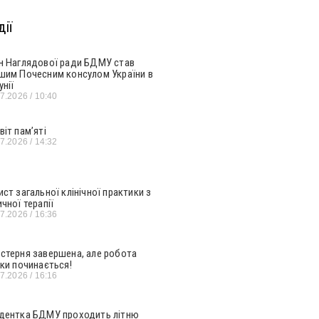
ії
н Наглядової ради БДМУ став
шим Почесним консулом України в
унії
07.2026
10:40
віт пам’яті
07.2026
14:32
ист загальної клінічної практики з
ичної терапії
07.2026
16:36
стерня завершена, але робота
ьки починається!
07.2026
16:16
дентка БДМУ проходить літню