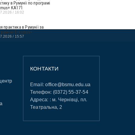
ктику в Румунії по програмі
smus+ KA171
07.2026
16:02
ня практика в Румунії за
грамою Erasmus+
07.2026
15:57
КОНТАКТИ
центр
Email:
office@bsmu.edu.ua
Телефон:
(0372) 55-37-54
Адреса: : м. Чернівці, пл.
а
Театральна, 2