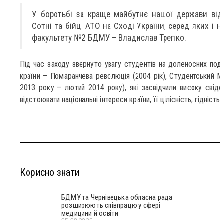
У боротьбі за краще майбутнє нашої держави ві
Сотні та бійці АТО на Сході України, серед яких 
факультету №2 БДМУ – Владислав Трепко.
Під час заходу звернуто увагу студентів на доленосних поді
країни – Помаранчева революція (2004 рік), Студентський 
2013 року – лютий 2014 року), які засвідчили високу свідо
відстоювати національні інтереси країни, її цілісність, гідніст
Корисно знати
БДМУ та Чернівецька обласна рада
розширюють співпрацю у сфері
медицини й освіти