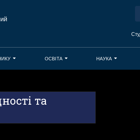
ний
Сту
НИКУ
ОСВІТА
НАУКА
дності та