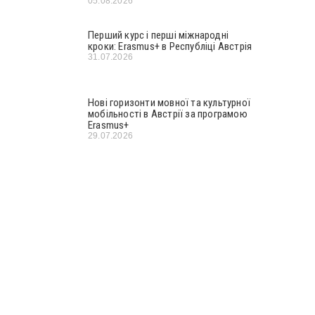
05.08.2026
Перший курс і перші міжнародні
кроки: Erasmus+ в Республіці Австрія
31.07.2026
Нові горизонти мовної та культурної
мобільності в Австрії за програмою
Erasmus+
29.07.2026