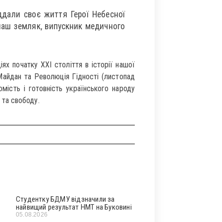
ддали своє життя Герої Небесної
і наш земляк, випускник медичного
ях початку ХХІ століття в історії нашої
Майдан та Революція Гідності (листопад
мість і готовність українського народу
ь та свободу.
Студентку БДМУ відзначили за
найвищий результат НМТ на Буковині
05.08.2026