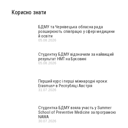
Корисно знати
БДМУ та Чернівецька обласна рада
розширюють співпрацю у сфері медицини
й освіти
05.08.2026
Студентку БДМУ відзначили за найвищий
результат НМТ на Буковині
05.08.2026
Перший курс і перші міжнародні кроки:
Erasmus+ в Республіці Австрія
31.07.2026
Студентка БДМУ взяла участь у Summer
School of Preventive Medicine за програмою
NAWA
30.07.2026