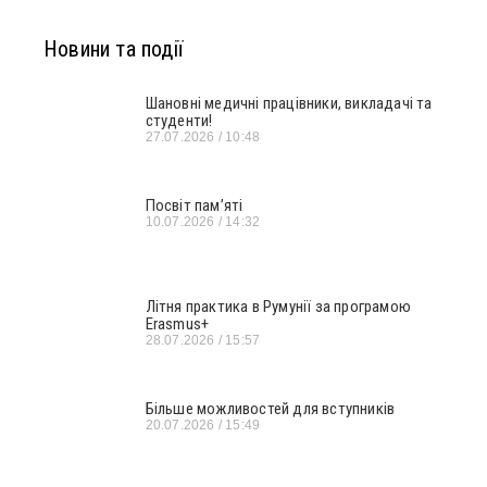
Новини та події
Шановні медичні працівники, викладачі та
студенти!
27.07.2026
10:48
Посвіт пам’яті
10.07.2026
14:32
Літня практика в Румунії за програмою
Erasmus+
28.07.2026
15:57
Більше можливостей для вступників
20.07.2026
15:49