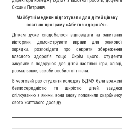
директора коледжу БДМУ з виховної роботи, доцента
Оксани Петринич.
Майбутні медики підготували для дітей цікаву
освітню програму «Абетка здоров’я».
Діткам дуже сподобалося відповідати на запитання
вікторини, демонструвати вправи для ранкової
зарядки, розповідати про секрети збереження
власного здоров’я тощо. Окрім цього, студенти
закупили в подарунок для дітей настільні ігри, олівці,
розмальовки, засоби особистої гігієни.
В черговий раз студенти коледжу БДМУ були вражені
безпосередністю та щирістю дітей, завдяки
спілкуванню з якими, вони знову поповнили скарбничку
свого життєвого досвіду.