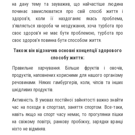
на дану тему та зауважив, що найчастіше людина
починає замислюватися про свій спосіб життя і
здоров’я, коли її наздоганяє якась проблема,
з’являється хвороба чи нездужання, хоча турбота про
своє здоров’я не має бути проблемою, турбота про
своє здоров’я повинна бути способом життя.
Також він відзначив основні концепції здорового
способу життя:
Правильне харчування. Більше фруктів і овочів,
продуктів, наповнених корисними для нашого організму
речовинами. Ніяких гамбургерів, коли, чіпсів та інших
шкідливих продуктів.
Активність. В умовах постійної зайнятості важко знайти
час на походи в спортзал, заняття спортом. Все-таки,
навіть якщо на спорт часу немає, то прогулянки пішки
на свіжому повітрі, ранкову пробіжку, зарядки вранці
ніхто не відміняв.