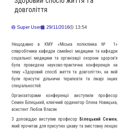
Здоровий спосіб життя та
довголіття
Super User
29/11/2016
13:54
Нещодавно в КМУ «Міська поліклініка № 1»
співробітники кафедри сімейної медицини та кафедри
соціальної медицини та організації охорони здоров’я
була проведена науково-практична конференція на
тему «Здоровий спосіб життя та довголіття», на якій
були присутні дільничні терапевти та лікарі інших
спеціальностей.
Організаторами конференції виступили професор
Семен Білецький, клінічний ординатор Олена Новицька,
асистент Любов Власик
З доповіддю виступив професор
Білецький Семен
,
який прочитав для присутніх цікаву та змістовну лекцію