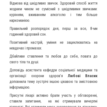
Відмова від шкідливих звичок. Здоровий спосіб життя
жодним чином не сумісний з шкідливими звичками:
курінням, вживанням алкоголю і тим більше
наркоманією.
Правильний розпорядок дня, перш за все, 8-ми
годинний здоровий сон.
Позитивний настрій, уміння не зациклюватись на
невдачах і промахах.
Дбайливе ставлення та любов до себе, повага до
свого тіла та душі.
Доповідь асистента кафедри соціальної медицини та
організації охорони здоров’я
Любові Власик
доповнила тему зустрічі іншою цікавою та змістовною
інформацією.
Присутні лікарі активно брали участь у обговоренні,
ставили запитання, на які отримували вичерпні
відповіді. Всі отримали масу задоволення та дізнались