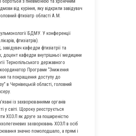
 боротьби з пневмонією та хронічним
ови від куріння, яку відкрили завідувач
оловний фтизіатр області А.М.
 пульмонології БДМУ. У конференції
ікарів, фтизіатрів).
, завідувач кафедри фтизіатрії та
к, доцент кафедри внутрішньої медицини
гії Тернопільського державного
, координатор Програми “Зниження
ння та покращення доступу до
у” в Чернівецькій області, головний
нсеру.
язані із захворюваннями органів
ті у світі. Щороку реєструється
ити ХОЗЛ як друге за поширеністю
ронхолегеневих захворювань ХОЗЛ в осіб
орювання значно помолодшало, а прямі і