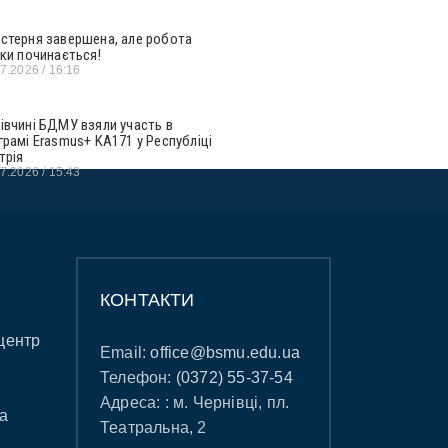
стерня завершена, але робота
ьки починається!
07.2026
16:16
івчині БДМУ взяли участь в
грамі Erasmus+ KA171 у Республіці
трія
07.2026
15:43
КОНТАКТИ
центр
Email:
office@bsmu.edu.ua
Телефон:
(0372) 55-37-54
Адреса: : м. Чернівці, пл.
а
Театральна, 2