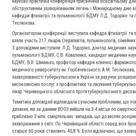
науково-практична конференція присвячена Всесвітньому дню
обструктивним захворюванням легень і Міжнародному дню відм
кафедри фтизіатрії та пульмонології БДМУ Л.Д. Тодоріко та г
Теслюкова.
Організатором конференції виступила кафедра фтизіатрії та
взяли участь 217 лікарів (терапевтів, пульмонологів, сімейних л
З доповідями виступили: Л.Д. Тодоріко, доктор медичних наук
пульмонології БДМУ; С.В. Коваленко, кандидат медичних нау
БДМУ; В.В. Шманько, професор кафедри клінічної фармаколо
медичного університету ім. Горбачевського; А.М. Теслюкова
захворюваності туберкульозом в Україні за рахунок розшире
високоякісних послуг з профілактики та лікування туберкульоз
лікар Чернівецького обласного протитуберкульозного диспа
Тематика доповідей відповідала сучасним проблемам, що пов’
дихання, які за даними ВООЗ вийшли на 3-4 місце по смертнос
приблизно 3 млн. смертельних випадків, що дозволяє розцін
захворювання у світі. По Чернівецькій області серед всіх б
старше 60 років становить 40,8 %. Було відзначено, що захв