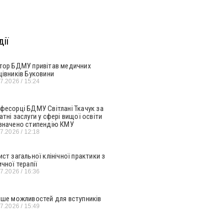
ії
тор БДМУ привітав медичних
цівників Буковини
07.2026
15:24
фесорці БДМУ Світлані Ткачук за
атні заслуги у сфері вищої освіти
значено стипендію КМУ
07.2026
12:18
ист загальної клінічної практики з
ичної терапії
07.2026
16:36
ьше можливостей для вступників
07.2026
15:49