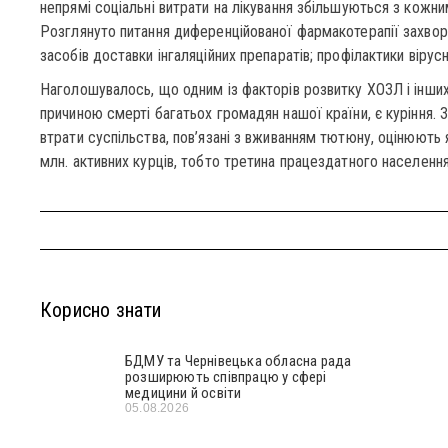
непрямі соціальні витрати на лікування збільшуються з кожн
Розглянуто питання диференційованої фармакотерапії захвор
засобів доставки інгаляційних препаратів; профілактики вірус
Наголошувалось, що одним із факторів розвитку ХОЗЛ і інши
причиною смерті багатьох громадян нашої країни, є куріння. 
втрати суспільства, пов’язані з вживанням тютюну, оцінюють я
млн. активних курців, тобто третина працездатного населення
Корисно знати
БДМУ та Чернівецька обласна рада
розширюють співпрацю у сфері
медицини й освіти
05.08.2026