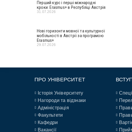
Перший курс і перші міжнародні
кроки: Erasmus+ в Республіці Австрія
31.07.2026
Нові горизонти мовної та культурної
мобільності в Австрії за програмою
Erasmus+
29.07.2026
ПРО УНІВЕРСИТЕТ
ВСТУ
Історія Університету
Спеці
Нагороди та відзнаки
Перел
Адміністрація
Прави
Факультети
Прави
Кафедри
Варті
Вакансії
Прийм