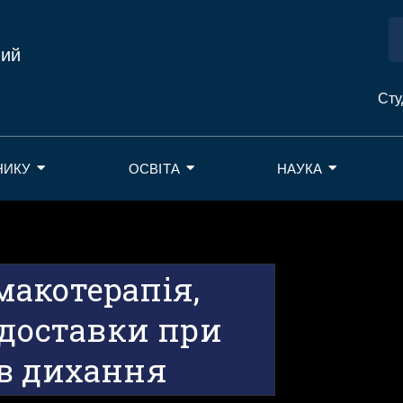
ний
Сту
НИКУ
ОСВІТА
НАУКА
акотерапія,
 доставки при
в дихання