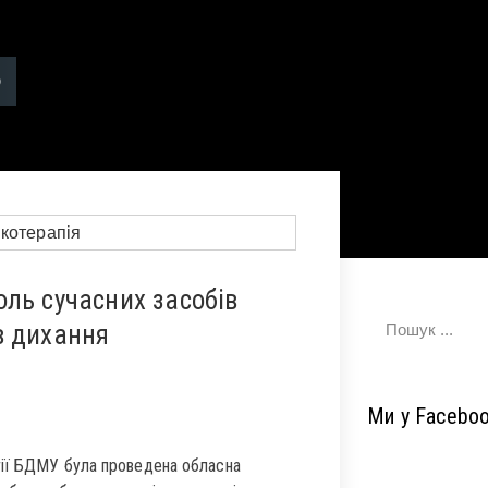
ль сучасних засобів
в дихання
Ми у Facebo
гії БДМУ була проведена обласна