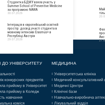
Студентка БДМУ взяла участь у
Summer School of Preventive Medicine
Май
за програмою NAWA
тіл
30.07.2026
20.
Інтеграція в європейський освітній
простір: досвід участі студента в
Фах
мовному інтенсиві Erasmus+ в
про
Республіці Австрія
Авс
29.07.2026
27.
П ДО УНІВЕРСИТЕТУ
МЕДИЦИНА
альності
Університетська клініка
ік конкурсних предметів
Медичний консультативний 
ла прийому в Університет
Медичні Центри
ла прийому в Коледж
Клінічні бази
сть навчання
Навчально-виробнича аптек
альна коміся
Лікувальний відділ