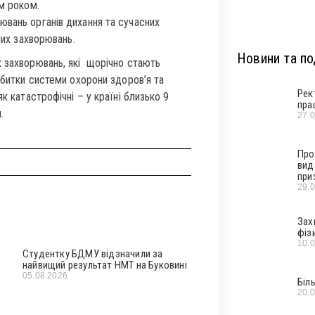
им роком.
ювань органів дихання та сучасних
них захворювань.
Новини та под
х захворювань, які щорічно стають
Збитки системи охорони здоров’я та
Рек
к катастрофічні – у країні близько 9
пра
.
27.
Про
вид
при
29.
Зах
фіз
10.
Студентку БДМУ відзначили за
найвищий результат НМТ на Буковині
05.08.2026
Біл
20.