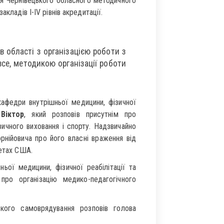
ня Чернівецького обласного методичного
кладів І-IV рівнів акредитації.
 області з організацією роботи з
все, методикою організації роботи
кафедри внутрішньої медицини, фізичної
Віктор
, який розповів присутнім про
зичного виховання і спорту. Надзвичайно
рнійовича про його власні враження від
тетах США.
ьої медицини, фізичної реабілітації та
ро організацію медико-педагогічного
кого самоврядування розповів голова