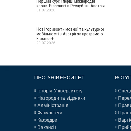
Перший курс і перші міжнародні
кроки: Erasmus+ в Республіці Австрія
31.07.2026
Нові горизонти мовної та культурної
мобільності в Австрії за програмою
Erasmus+
29.07.2026
ПРО УНІВЕРСИТЕТ
ВСТУ
Історія Університету
Спеці
Нагороди та відзнаки
Перел
Адміністрація
Прави
Факультети
Прави
Кафедри
Варті
Вакансії
Прийм