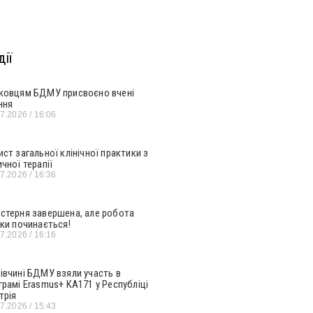
ії
ковцям БДМУ присвоєно вчені
ння
07.2026
16:06
ист загальної клінічної практики з
ичної терапії
07.2026
16:36
стерня завершена, але робота
ьки починається!
07.2026
16:16
івчині БДМУ взяли участь в
грамі Erasmus+ KA171 у Республіці
трія
07.2026
15:43