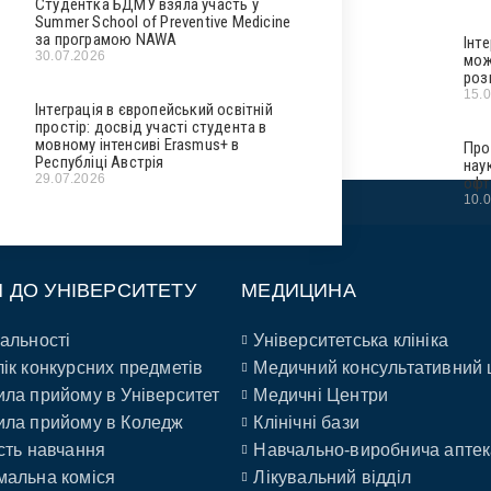
Студентка БДМУ взяла участь у
Summer School of Preventive Medicine
за програмою NAWA
Інт
30.07.2026
мож
роз
15.
Інтеграція в європейський освітній
простір: досвід участі студента в
мовному інтенсиві Erasmus+ в
Про
Республіці Австрія
нау
29.07.2026
офт
10.
П ДО УНІВЕРСИТЕТУ
МЕДИЦИНА
альності
Університетська клініка
ік конкурсних предметів
Медичний консультативний 
ла прийому в Університет
Медичні Центри
ла прийому в Коледж
Клінічні бази
сть навчання
Навчально-виробнича аптек
альна коміся
Лікувальний відділ