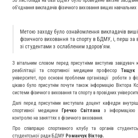
30 листопада на базі БДМУ було проведене виїзне засідан
об’єднання викладачів фізичного виховання вищих навчальних за
Метою заходу було ознайомлення викладачів вишів
фізичного виховання та спорту в БДМУ, і, перш за 
зі студентами з ослабленим здоров‘ям.
З вітальним словом перед присутніми виступив завідувач 
реабілітації та спортивної медицини професор
Тащук 
університет, про основні проблеми організації роботи з фі
цікаво було присутнім почути також інформацію Віктора Ко
системи фізичного виховання та спорту в провідних універси
Далі перед присутніми виступала доцент кафедри внутрішн
спортивної медицини
Гречко Світлана
з інформацією п
контролю на заняттях х фізичного виховання.
Про співпрацю спортивного клубу та органів студентсь
студентської ради БДМУ
Романчук Віктор.