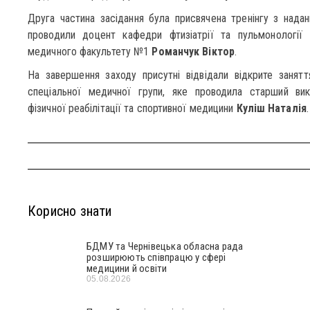
Друга частина засідання була присвячена тренінгу з нада
проводили доцент кафедри фтизіатрії та пульмонології
Є
медичного факультету №1
Романчук Віктор
.
На завершення заходу присутні відвідали відкрите занятт
спеціальної медичної групи, яке проводила старший ви
фізичної реабілітації та спортивної медицини
Куліш Наталія
.
Корисно знати
БДМУ та Чернівецька обласна рада
розширюють співпрацю у сфері
медицини й освіти
05.08.2026