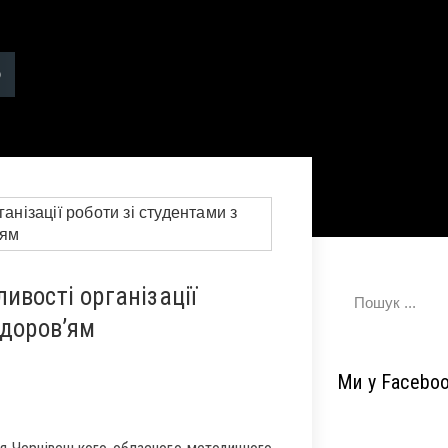
ивості організації
здоров’ям
Ми у Facebo