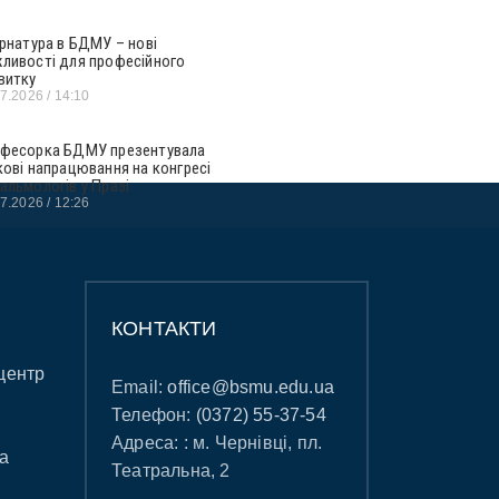
ернатура в БДМУ – нові
ливості для професійного
витку
07.2026
14:10
фесорка БДМУ презентувала
кові напрацювання на конгресі
альмологів у Празі
07.2026
12:26
КОНТАКТИ
центр
Email:
office@bsmu.edu.ua
Телефон:
(0372) 55-37-54
Адреса: : м. Чернівці, пл.
а
Театральна, 2