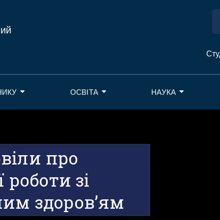
ний
Сту
НИКУ
ОСВІТА
НАУКА
віли про
ї роботи зі
ним здоров’ям