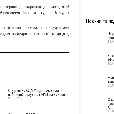
ння першої долікарської допомоги, який
ременчук Інга
та студент 6 курсу
Новини та под
я з фізичного виховання зі студентами
кладач кафедри внутрішньої медицини,
Нау
зва
15.
Зах
фіз
10.
Май
тіл
20.
Студентку БДМУ відзначили за
найвищий результат НМТ на Буковині
05.08.2026
Фах
про
Авс
27.