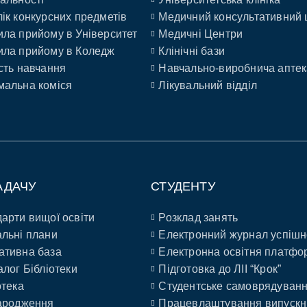
ік конкурсних предметів
Медичний консультативний 
ла прийому в Університет
Медичні Центри
ла прийому в Коледж
Клінічні бази
сть навчання
Навчально-виробнича аптек
альна коміся
Лікувальний відділ
АДАЧУ
СТУДЕНТУ
арти вищої освіти
Розклад занять
льні плани
Електронний журнал успішн
ативна база
Електронна освітня платфо
алог Бібліотеки
Підготовка до ЛІІ “Крок”
отека
Студентське самоврядуван
ародження
Працевлаштування випускн