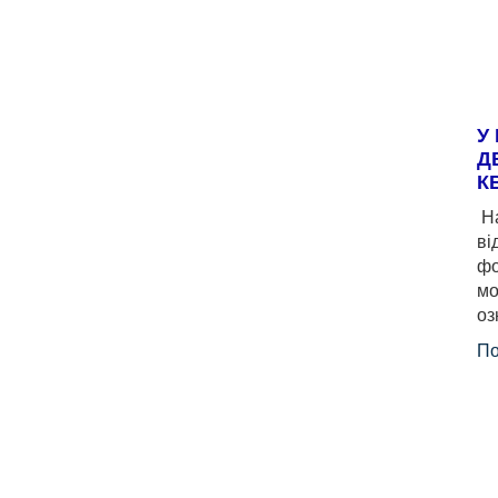
У
Д
К
На
ві
фо
мо
оз
По