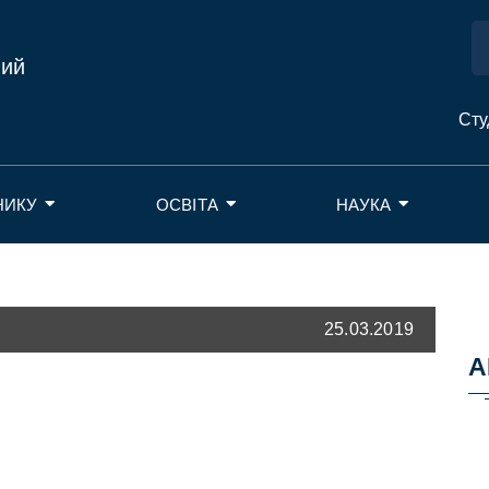
ний
Сту
НИКУ
ОСВІТА
НАУКА
25.03.2019
А