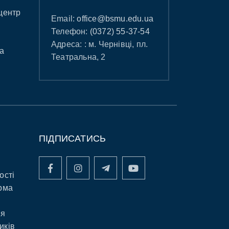
центр
Email:
office@bsmu.edu.ua
Телефон:
(0372) 55-37-54
Адреса: : м. Чернівці, пл.
а
Театральна, 2
ПІДПИСАТИСЬ
ості
рма
ня
иків