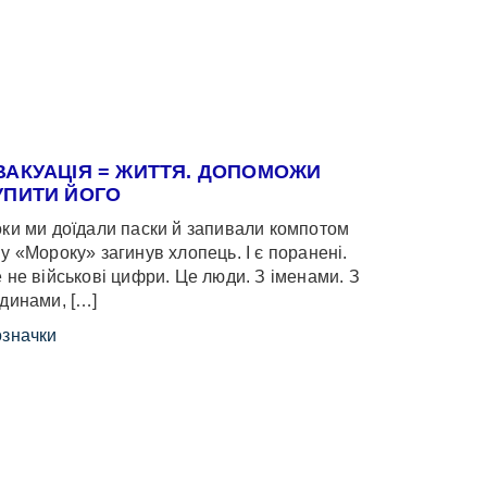
ВАКУАЦІЯ = ЖИТТЯ. ДОПОМОЖИ
УПИТИ ЙОГО
ки ми доїдали паски й запивали компотом
у «Мороку» загинув хлопець. І є поранені.
 не військові цифри. Це люди. З іменами. З
динами, […]
значки