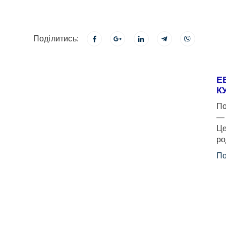
Поділитись:
Е
К
По
— 
Це
ро
По