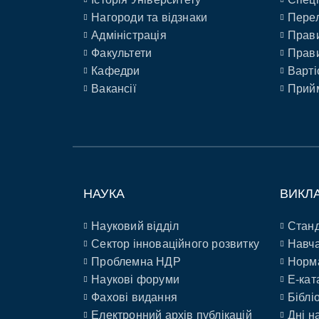
Нагороди та відзнаки
Перел
Адміністрація
Прави
Факультети
Прави
Кафедри
Варті
Вакансії
Прийм
НАУКА
ВИКЛ
Науковий відділ
Станд
Сектор інноваційного розвитку
Навча
Проблемна НДР
Норм
Наукові форуми
E-кат
Фахові видання
Біблі
Електронний архів публікацій
Дні н