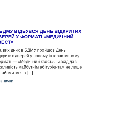
 БДМУ ВІДБУВСЯ ДЕНЬ ВІДКРИТИХ
ВЕРЕЙ У ФОРМАТІ «МЕДИЧНИЙ
ВЕСТ»
 вихідних в БДМУ пройшов День
дкритих дверей у новому інтерактивному
рматі — «Медичний квест». Захід дав
жливість майбутнім абітурієнтам не лише
найомитися з […]
значки