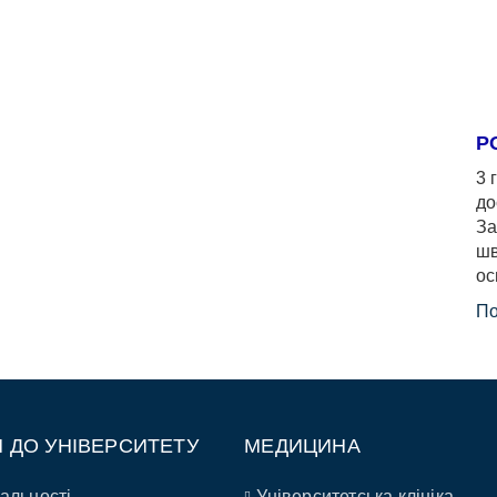
Р
3 
до
За
шв
ос
По
П ДО УНІВЕРСИТЕТУ
МЕДИЦИНА
альності
Університетська клініка