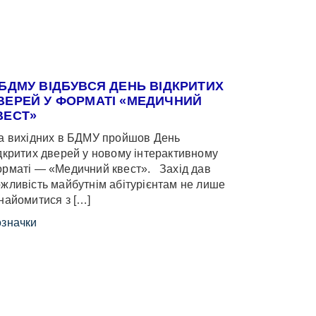
 БДМУ ВІДБУВСЯ ДЕНЬ ВІДКРИТИХ
ВЕРЕЙ У ФОРМАТІ «МЕДИЧНИЙ
ВЕСТ»
 вихідних в БДМУ пройшов День
дкритих дверей у новому інтерактивному
рматі — «Медичний квест». Захід дав
жливість майбутнім абітурієнтам не лише
найомитися з […]
значки