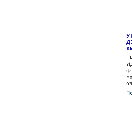
У
Д
К
На
ві
фо
мо
оз
По