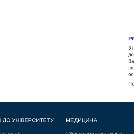
Р
3 
до
За
шв
ос
По
П ДО УНІВЕРСИТЕТУ
МЕДИЦИНА
альності
Університетська клініка