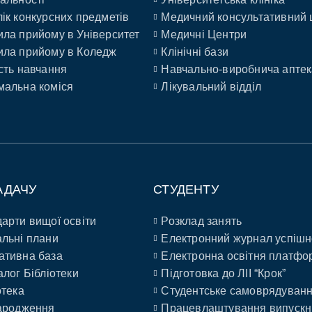
ік конкурсних предметів
Медичний консультативний 
ла прийому в Університет
Медичні Центри
ла прийому в Коледж
Клінічні бази
сть навчання
Навчально-виробнича аптек
альна коміся
Лікувальний відділ
АДАЧУ
СТУДЕНТУ
арти вищої освіти
Розклад занять
льні плани
Електронний журнал успішн
ативна база
Електронна освітня платфо
алог Бібліотеки
Підготовка до ЛІІ “Крок”
отека
Студентське самоврядуван
ародження
Працевлаштування випускн