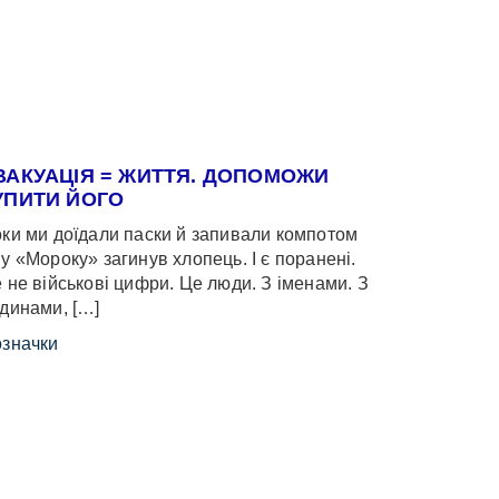
ВАКУАЦІЯ = ЖИТТЯ. ДОПОМОЖИ
УПИТИ ЙОГО
ки ми доїдали паски й запивали компотом
у «Мороку» загинув хлопець. І є поранені.
 не військові цифри. Це люди. З іменами. З
динами, […]
значки