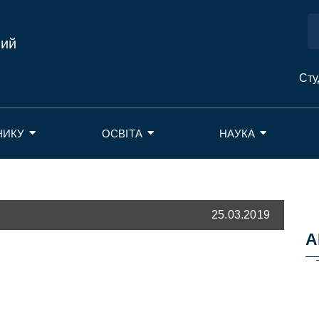
ний
Сту
НИКУ
ОСВІТА
НАУКА
25.03.2019
А