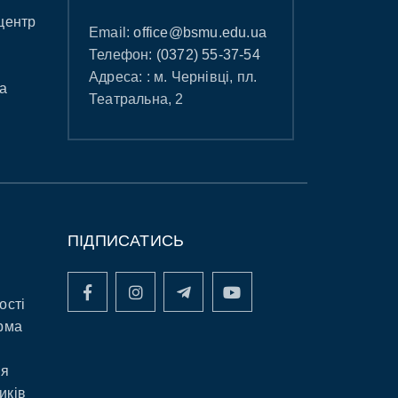
центр
Email:
office@bsmu.edu.ua
Телефон:
(0372) 55-37-54
Адреса: : м. Чернівці, пл.
а
Театральна, 2
ПІДПИСАТИСЬ
ості
рма
ня
иків