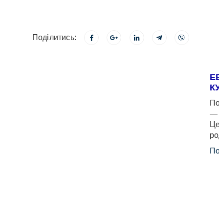
Поділитись:
Е
К
По
— 
Це
ро
По