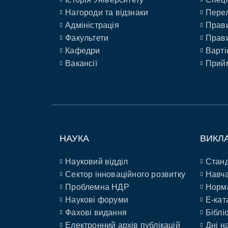
Нагороди та відзнаки
Перел
Адміністрація
Прави
Факультети
Прави
Кафедри
Варті
Вакансії
Прийм
НАУКА
ВИКЛ
Науковий відділ
Станд
Сектор інноваційного розвитку
Навча
Проблемна НДР
Норм
Наукові форуми
E-кат
Фахові видання
Біблі
Електронний архів публікацій
Дні н