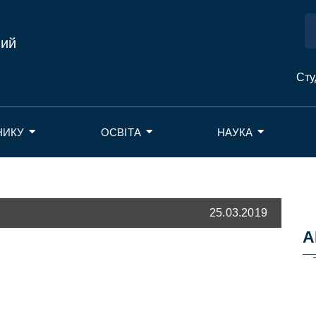
ний
Сту
НИКУ
ОСВІТА
НАУКА
25.03.2019
А