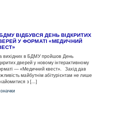
 БДМУ ВІДБУВСЯ ДЕНЬ ВІДКРИТИХ
ВЕРЕЙ У ФОРМАТІ «МЕДИЧНИЙ
ВЕСТ»
 вихідних в БДМУ пройшов День
дкритих дверей у новому інтерактивному
рматі — «Медичний квест». Захід дав
жливість майбутнім абітурієнтам не лише
найомитися з […]
значки