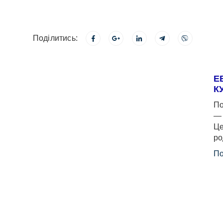
Поділитись:
Е
К
По
— 
Це
ро
По