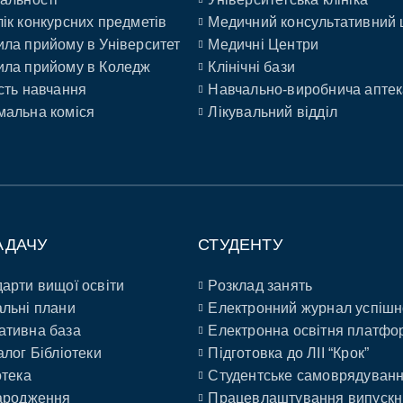
ік конкурсних предметів
Медичний консультативний 
ла прийому в Університет
Медичні Центри
ла прийому в Коледж
Клінічні бази
сть навчання
Навчально-виробнича аптек
альна коміся
Лікувальний відділ
АДАЧУ
СТУДЕНТУ
арти вищої освіти
Розклад занять
льні плани
Електронний журнал успішн
ативна база
Електронна освітня платфо
алог Бібліотеки
Підготовка до ЛІІ “Крок”
отека
Студентське самоврядуван
ародження
Працевлаштування випускн