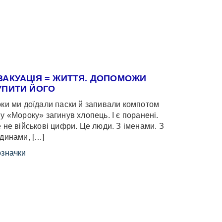
ВАКУАЦІЯ = ЖИТТЯ. ДОПОМОЖИ
УПИТИ ЙОГО
ки ми доїдали паски й запивали компотом
у «Мороку» загинув хлопець. І є поранені.
 не військові цифри. Це люди. З іменами. З
динами, […]
значки