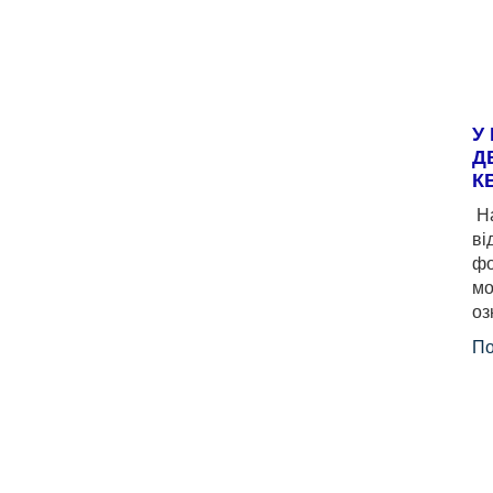
У
Д
К
На
ві
фо
мо
оз
По