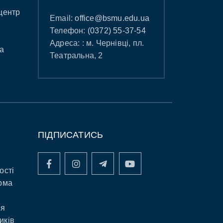
центр
Email:
office@bsmu.edu.ua
Телефон:
(0372) 55-37-54
Адреса: : м. Чернівці, пл.
а
Театральна, 2
ПІДПИСАТИСЬ
ості
рма
ня
иків