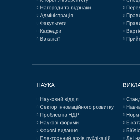
Нагороди та відзнаки
Перел
Адміністрація
Прави
Факультети
Прави
Кафедри
Варті
Вакансії
Прийм
НАУКА
ВИКЛ
Науковий відділ
Станд
Сектор інноваційного розвитку
Навча
Проблемна НДР
Норм
Наукові форуми
E-кат
Фахові видання
Біблі
Електронний архів публікацій
Дні н