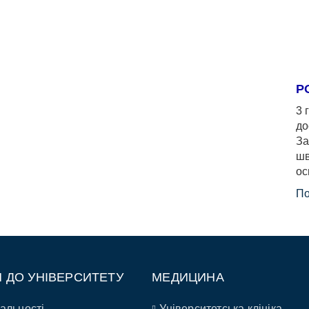
Р
3 
до
За
шв
ос
По
П ДО УНІВЕРСИТЕТУ
МЕДИЦИНА
альності
Університетська клініка