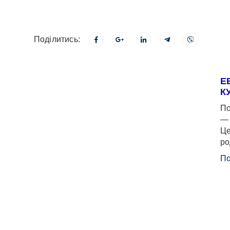
Поділитись:
Е
К
По
— 
Це
ро
По