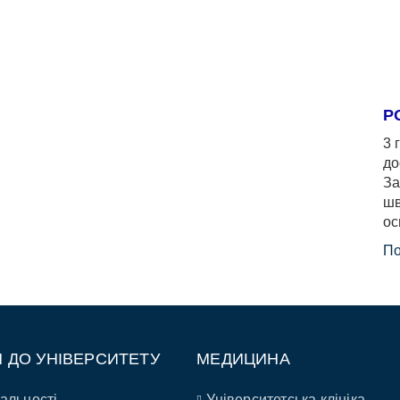
Р
3 
до
За
шв
ос
По
П ДО УНІВЕРСИТЕТУ
МЕДИЦИНА
альності
Університетська клініка