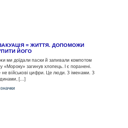
ВАКУАЦІЯ = ЖИТТЯ. ДОПОМОЖИ
УПИТИ ЙОГО
ки ми доїдали паски й запивали компотом
у «Мороку» загинув хлопець. І є поранені.
 не військові цифри. Це люди. З іменами. З
динами, […]
значки