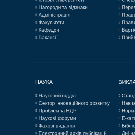
Нагороди та відзнаки
Перел
Адміністрація
Прави
Факультети
Прави
Кафедри
Варті
Вакансії
Прийм
НАУКА
ВИКЛ
Науковий відділ
Станд
Сектор інноваційного розвитку
Навча
Проблемна НДР
Норм
Наукові форуми
E-кат
Фахові видання
Біблі
Електронний архів публікацій
Дні н