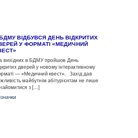
 БДМУ ВІДБУВСЯ ДЕНЬ ВІДКРИТИХ
ВЕРЕЙ У ФОРМАТІ «МЕДИЧНИЙ
ВЕСТ»
 вихідних в БДМУ пройшов День
дкритих дверей у новому інтерактивному
рматі — «Медичний квест». Захід дав
жливість майбутнім абітурієнтам не лише
найомитися з […]
значки