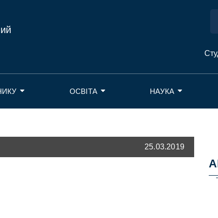
ний
Сту
НИКУ
ОСВІТА
НАУКА
25.03.2019
А