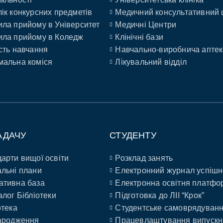
ік конкурсних предметів
Медичний консультативний 
ла прийому в Університет
Медичні Центри
ла прийому в Коледж
Клінічні бази
сть навчання
Навчально-виробнича аптек
альна коміся
Лікувальний відділ
АДАЧУ
СТУДЕНТУ
арти вищої освіти
Розклад занять
льні плани
Електронний журнал успішн
ативна база
Електронна освітня платфо
алог Бібліотеки
Підготовка до ЛІІ “Крок”
отека
Студентське самоврядуван
ародження
Працевлаштування випускн