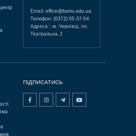
центр
Email:
office@bsmu.edu.ua
Телефон:
(0372) 55-37-54
Адреса: : м. Чернівці, пл.
а
Театральна, 2
ПІДПИСАТИСЬ
ості
рма
ня
иків