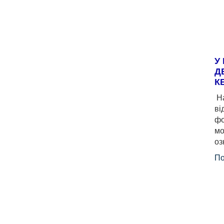
У
Д
К
На
ві
фо
мо
оз
По