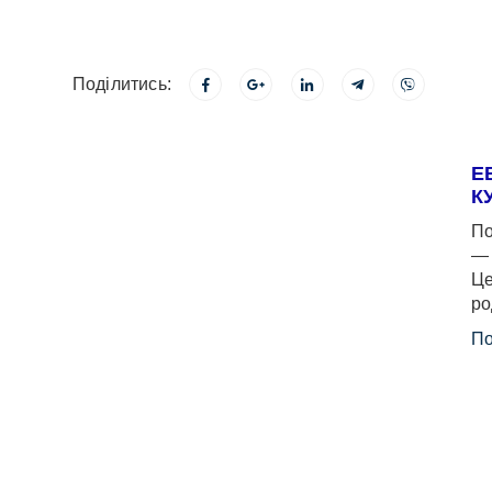
Поділитись:
Е
К
По
— 
Це
ро
По