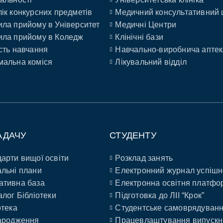
ік конкурсних предметів
Медичний консультативний 
ла прийому в Університет
Медичні Центри
ла прийому в Коледж
Клінічні бази
сть навчання
Навчально-виробнича аптек
альна коміся
Лікувальний відділ
АДАЧУ
СТУДЕНТУ
арти вищої освіти
Розклад занять
льні плани
Електронний журнал успішн
ативна база
Електронна освітня платфо
алог Бібліотеки
Підготовка до ЛІІ “Крок”
отека
Студентське самоврядуван
ародження
Працевлаштування випускн