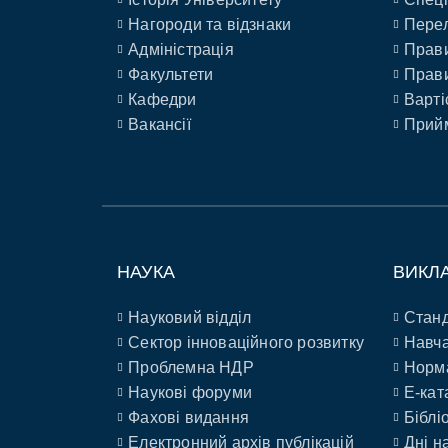
Нагороди та відзнаки
Перел
Адміністрація
Прави
Факультети
Прави
Кафедри
Варті
Вакансії
Прийм
НАУКА
ВИКЛ
Науковий відділ
Станд
Сектор інноваційного розвитку
Навча
Проблемна НДР
Норм
Наукові форуми
E-кат
Фахові видання
Біблі
Електронний архів публікацій
Дні н