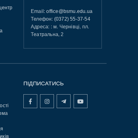
центр
Email:
office@bsmu.edu.ua
Телефон:
(0372) 55-37-54
Адреса: : м. Чернівці, пл.
а
Театральна, 2
ПІДПИСАТИСЬ
ості
рма
ня
иків