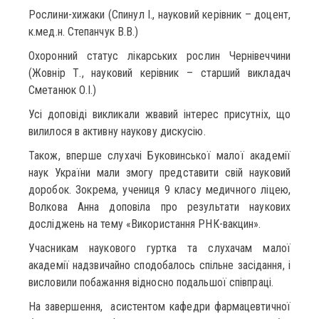
Рослини-хижаки (Спинул І., науковий керівник – доцент,
к.мед.н. Степанчук В.В.)
Охоронний статус лікарських рослин Чернівеччини
(Жовнір Т., науковий керівник – старший викладач
Сметанюк О.І.)
Усі доповіді викликали жвавий інтерес присутніх, що
вилилося в активну наукову дискусію.
Також, вперше слухачі Буковинської малої академії
наук України мали змогу представити свій науковий
доробок. Зокрема, учениця 9 класу медичного ліцею,
Волкова Анна доповіла про результати наукових
досліджень на тему «Використання РНК-вакцин».
Учасникам наукового гуртка та слухачам малої
академії надзвичайно сподобалось спільне засідання, і
висловили побажання відносно подальшої співпраці.
На завершення, асистентом кафедри фармацевтичної