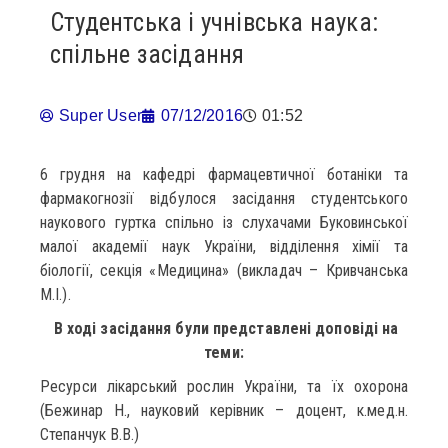
Студентська і учнівська наука:
спільне засідання
Super User
07/12/2016
01:52
6 грудня на кафедрі фармацевтичної ботаніки та
фармакогнозії відбулося засідання студентського
наукового гуртка спільно із слухачами Буковинської
малої академії наук України, відділення хімії та
біології, секція «Медицина» (викладач – Кривчанська
М.І.).
В ході засідання були представлені доповіді на
теми:
Ресурси лікарський рослин України, та їх охорона
(Бежинар Н., науковий керівник – доцент, к.мед.н.
Степанчук В.В.)