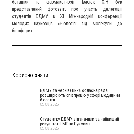
ботаніки та фармакогнозії Івасюк С.Н був
представлений фотозвіт, про участь делегації
студентів БДМУ в ХІ Міжнародній конференції
молодих науковців «Біологія: від молекули до
біосфери».
Корисно знати
БДМУ та Чернівецька обласна рада
розширюють співпрацю у сфері медицини
й освіти
05.08.2026
Студентку БДМУ відзначили за найвищий
результат НМТ на Буковині
05.08.2026