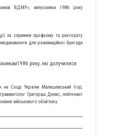
скників БДМУ», випускники 1986 року
р) за сприяння профкому та ректорату
 медикаменти для реанімаційної бригади
скникам1986 року, які долучилися
ок на Сході України Малишевський Ігор,
-травматолог Григораш Денис, лейтенант
нання військового обов’язку.