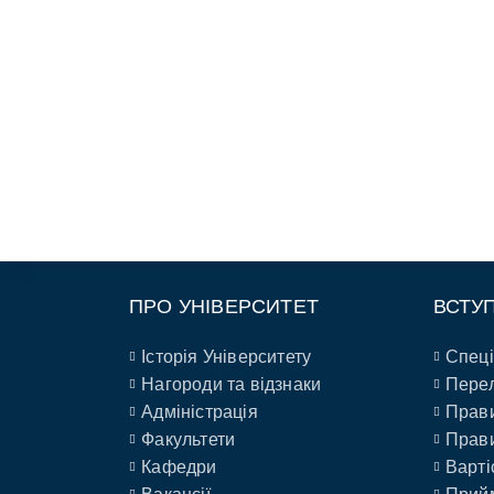
ПРО УНІВЕРСИТЕТ
ВСТУ
Історія Університету
Спеці
Нагороди та відзнаки
Перел
Адміністрація
Прави
Факультети
Прави
Кафедри
Варті