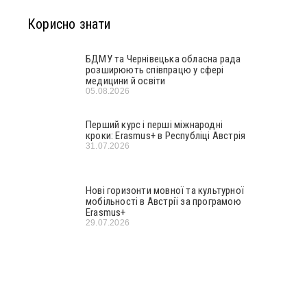
Корисно знати
БДМУ та Чернівецька обласна рада
розширюють співпрацю у сфері
медицини й освіти
05.08.2026
Перший курс і перші міжнародні
кроки: Erasmus+ в Республіці Австрія
31.07.2026
Нові горизонти мовної та культурної
мобільності в Австрії за програмою
Erasmus+
29.07.2026