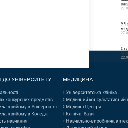
вик
27.
У Ч
мед
27.
Сту
пра
22.
П ДО УНІВЕРСИТЕТУ
МЕДИЦИНА
альності
Університетська клініка
ік конкурсних предметів
Медичний консультативний 
ла прийому в Університет
Медичні Центри
ла прийому в Коледж
Клінічні бази
сть навчання
Навчально-виробнича аптек