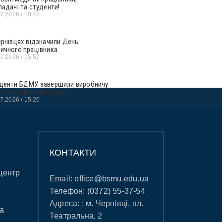
ладачі та студенти!
07.2026
10:48
ернівцях відзначили День
ичного працівника
07.2026
15:57
денти БДМУ завершили виробничу
ктику з фізичної терапії
07.2026
15:20
КОНТАКТИ
центр
Email:
office@bsmu.edu.ua
Телефон:
(0372) 55-37-54
Адреса: : м. Чернівці, пл.
а
Театральна, 2