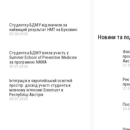
Студентку БДМУ відзначили за
найвищий результат НМТ на Буковині
05.08.2026
Новини та под
Фах
Студентка БДМУ взяла участь у
про
Summer School of Preventive Medicine
Авс
за програмою NAWA
27.
30.07.2026
Рек
Інтеграція в європейський освітній
пра
простір: досвід участі студента в
27.
мовному інтенсиві Erasmus+ в
Республіці Австрія
29.07.2026
Пос
10.
Шан