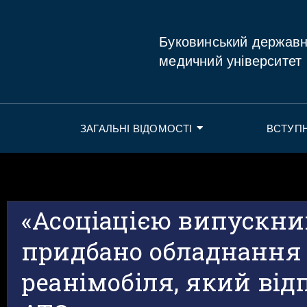
Буковинський держав
медичний університет
ЗАГАЛЬНІ ВІДОМОСТІ
ВСТУП
«Асоціацією випускни
придбано обладнання
реанімобіля, який від