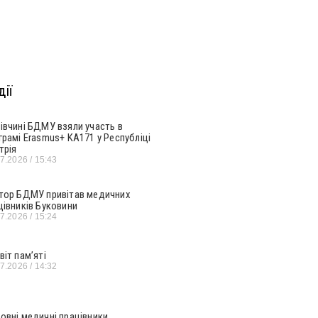
ії
івчині БДМУ взяли участь в
грамі Erasmus+ KA171 у Республіці
трія
07.2026
15:43
тор БДМУ привітав медичних
цівників Буковини
07.2026
15:24
віт пам’яті
07.2026
14:32
овні медичні працівники,