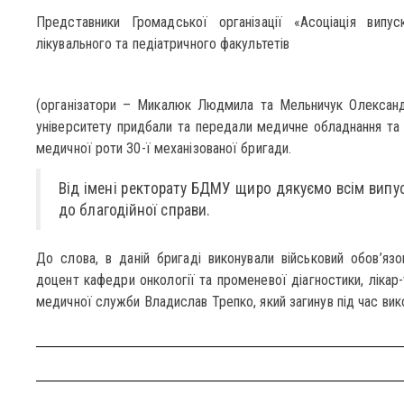
Представники Громадської організації «Асоціація випу
лікувального та педіатричного факультетів
(організатори – Микалюк Людмила та Мельничук Олександ
університету придбали та передали медичне обладнання та
медичної роти 30-ї механізованої бригади.
Від імені ректорату БДМУ щиро дякуємо всім випу
до благодійної справи.
До слова, в даній бригаді виконували військовий обов’яз
доцент кафедри онкології та променевої діагностики, лікар
медичної служби Владислав Трепко, який загинув під час вико