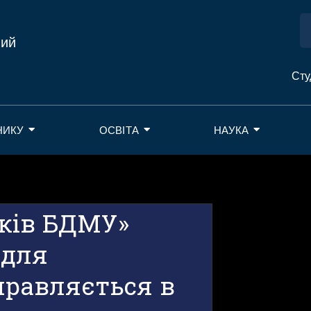
ний
Сту
НИКУ
ОСВІТА
НАУКА
ків БДМУ»
 для
правляється в