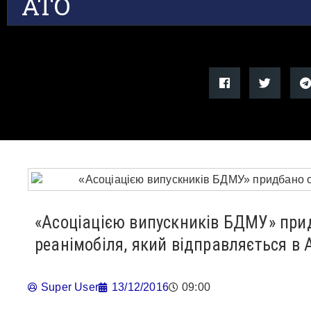
АТО
«Асоціацією випускників БДМУ» при
реанімобіля, який відправляється в 
Super User
13/12/2016
09:00