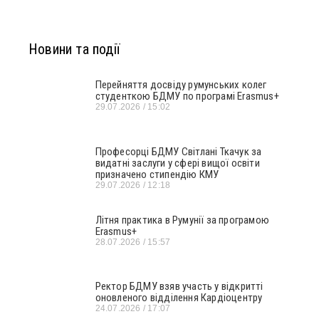
Новини та події
Перейняття досвіду румунських колег
студенткою БДМУ по програмі Erasmus+
29.07.2026
15:02
Професорці БДМУ Світлані Ткачук за
видатні заслуги у сфері вищої освіти
призначено стипендію КМУ
29.07.2026
12:18
Літня практика в Румунії за програмою
Erasmus+
28.07.2026
15:57
Ректор БДМУ взяв участь у відкритті
оновленого відділення Кардіоцентру
24.07.2026
17:07