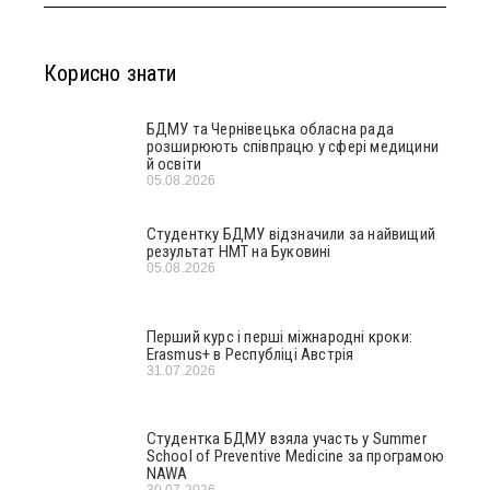
Корисно знати
БДМУ та Чернівецька обласна рада
розширюють співпрацю у сфері медицини
й освіти
05.08.2026
Студентку БДМУ відзначили за найвищий
результат НМТ на Буковині
05.08.2026
Перший курс і перші міжнародні кроки:
Erasmus+ в Республіці Австрія
31.07.2026
Студентка БДМУ взяла участь у Summer
School of Preventive Medicine за програмою
NAWA