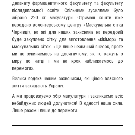
деканату фармацевтичного факультету та факультету
післядипломної освіти. Спільними зусиллями було
зібрано 220 кг макулатури. Отримані кошти вже
передано волонтерському центру «Маскувальна сітка
Чернівці», на які для наших захисників на передовій
буде закуплено сітку для виготовлення «кікімор» та
маскувальних сіток. «Це лише незначний внесок, проте
ми не зупиняємось на досягнутому, як то кажуть з
миру по нитці і ми на крок наближаємось до
перемоги».
Велика подяка нашим захисникам, які ціною власного
життя захищають Україну.
А ми продовжуємо збір макулатури і закликаємо всіх
небайдужих людей долучатися! В єдності наша сила.
Лише разом і лише до перемоги.