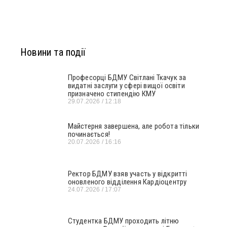
Новини та події
Професорці БДМУ Світлані Ткачук за
видатні заслуги у сфері вищої освіти
призначено стипендію КМУ
29.07.2026
12:18
Майстерня завершена, але робота тільки
починається!
20.07.2026
16:16
Ректор БДМУ взяв участь у відкритті
оновленого відділення Кардіоцентру
24.07.2026
17:07
Студентка БДМУ проходить літню