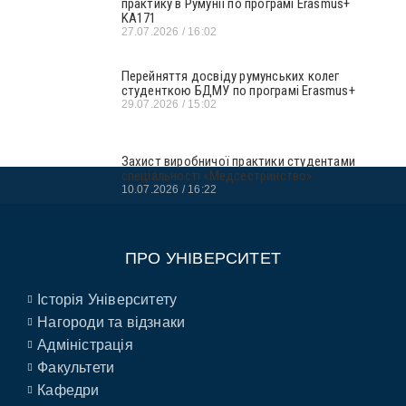
практику в Румунії по програмі Erasmus+
KA171
27.07.2026
16:02
Перейняття досвіду румунських колег
студенткою БДМУ по програмі Erasmus+
29.07.2026
15:02
Захист виробничої практики студентами
спеціальності «Медсестринство»
10.07.2026
16:22
ПРО УНІВЕРСИТЕТ
Історія Університету
Нагороди та відзнаки
Адміністрація
Факультети
Кафедри