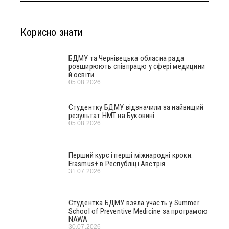
Корисно знати
БДМУ та Чернівецька обласна рада
розширюють співпрацю у сфері медицини
й освіти
05.08.2026
Студентку БДМУ відзначили за найвищий
результат НМТ на Буковині
05.08.2026
Перший курс і перші міжнародні кроки:
Erasmus+ в Республіці Австрія
31.07.2026
Студентка БДМУ взяла участь у Summer
School of Preventive Medicine за програмою
NAWA
30.07.2026