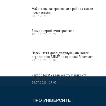
Майстерня завершена, але робота тільки
починається!
20.07.2026
16:16
Захист виробничої практики
10.07.2026
16:29
Перейняття досвіду румунських колег
студенткою БДМУ по програмі Erasmus+
29.07.2026
15:02
Ректор БДМУ взяв участь у відкритті
оновленого відділення Кардіоцентру
24.07.2026
17:07
ПРО УНІВЕРСИТЕТ