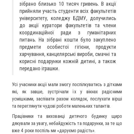
зібрано близько 10 тисяч гривень. В акції
прийняли участь студенти всіх факультетів
університету, коледжу БДМУ, долучились
до акції куратори факультетів та члени
координаційної ради з гуманітарних
питань. На зібрані кошти було закуплено
предмети особистої гігієни, продукти
харчування, канцелярські вироби, смачні та
корисні подарунки кожній дитині, а також
передано іграшки.
Усі учасники акції мали змогу поспілкуватись з дітками
які, як завше, зустрічали їх у вікнах радісними
усмішками, заспівати разом колядок, послухати вірші
та переглянути чудові роботи маленьких талантів.
Працівники та вихованці дитячого будинку щиро
дякували за увагу, небайдужість та подарунки, за те що
вже 4 роки поспіль ми «даруємо радість».