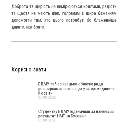
Доброта та щирість не вимірюються коштами, радість
та щастя не мають ціни, головним є щире бажанням
допомогти тим, хто цього потребує, бо блаженніше
давати, ніж брати.
Корисно знати
БДМУ та Чернівецька обласна рада
розширюють співпрацю у сфері медицини
й освіти
05.08.2026
Студентку БДМУ відзначили за найвищий
результат НМТ на Буковині
05.08.2026