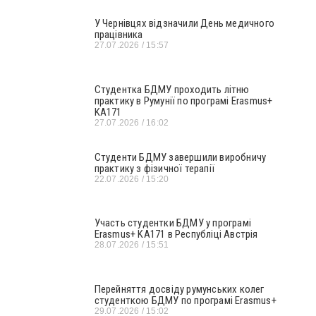
У Чернівцях відзначили День медичного
працівника
27.07.2026
15:57
Студентка БДМУ проходить літню
практику в Румунії по програмі Erasmus+
KA171
27.07.2026
16:02
Студенти БДМУ завершили виробничу
практику з фізичної терапії
22.07.2026
15:20
Участь студентки БДМУ у програмі
Erasmus+ KA171 в Республіці Австрія
28.07.2026
15:51
Перейняття досвіду румунських колег
студенткою БДМУ по програмі Erasmus+
29.07.2026
15:02