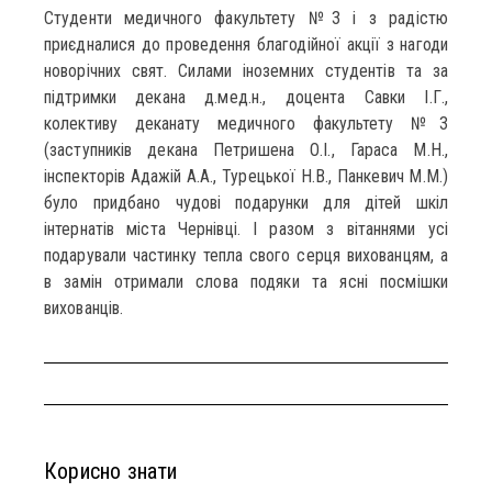
Студенти медичного факультету №3 і з радістю
приєдналися до проведення благодійної акції з нагоди
новорічних свят. Силами іноземних студентів та за
підтримки декана д.мед.н., доцента Савки І.Г.,
колективу деканату медичного факультету №3
(заступників декана Петришена О.І., Гараса М.Н.,
інспекторів Адажій А.А., Турецької Н.В., Панкевич М.М.)
було придбано чудові подарунки для дітей шкіл
інтернатів міста Чернівці. І разом з вітаннями усі
подарували частинку тепла свого серця вихованцям, а
в замін отримали слова подяки та ясні посмішки
вихованців.
Корисно знати