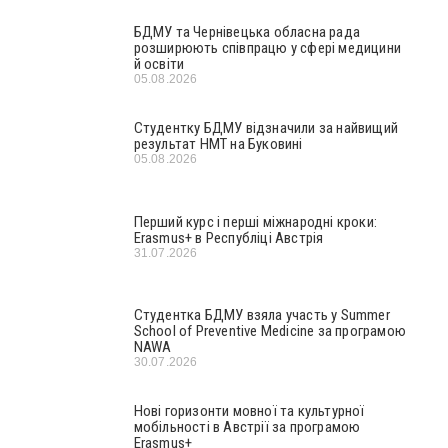
БДМУ та Чернівецька обласна рада
розширюють співпрацю у сфері медицини
й освіти
05.08.2026
Студентку БДМУ відзначили за найвищий
результат НМТ на Буковині
05.08.2026
Перший курс і перші міжнародні кроки:
Erasmus+ в Республіці Австрія
31.07.2026
Студентка БДМУ взяла участь у Summer
School of Preventive Medicine за програмою
NAWA
30.07.2026
Нові горизонти мовної та культурної
мобільності в Австрії за програмою
Erasmus+