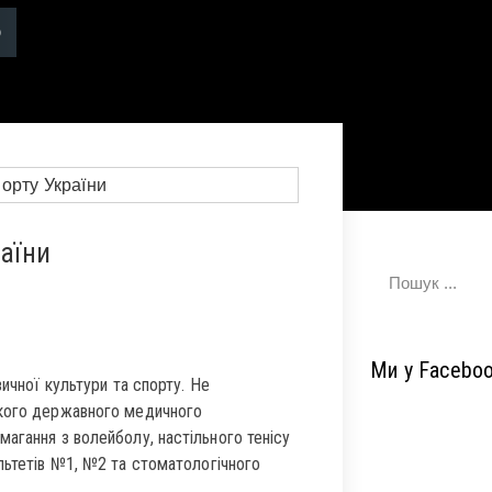
раїни
Ми у Facebo
зичної культури та спорту. Не
ького державного медичного
агання з волейболу, настільного тенісу
льтетів №1, №2 та стоматологічного