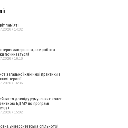
ії
віт пам’яті
07.2026
14:32
стерня завершена, але робота
ьки починається!
07.2026
16:16
ист загальної клінічної практики з
ичної терапії
07.2026
16:36
ейняття досвіду румунських колег
денткою БДМУ по програмі
smus+
07.2026
15:02
овна університетська спільното!