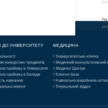
15.
Рек
оно
24.
П ДО УНІВЕРСИТЕТУ
МЕДИЦИНА
альності
Університетська клініка
ік конкурсних предметів
Медичний консультативний 
ла прийому в Університет
Медичні Центри
ла прийому в Коледж
Клінічні бази
сть навчання
Навчально-виробнича аптек
альна коміся
Лікувальний відділ