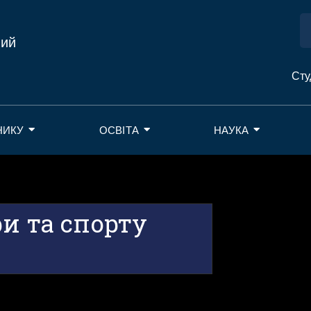
ний
Сту
НИКУ
ОСВІТА
НАУКА
и та спорту