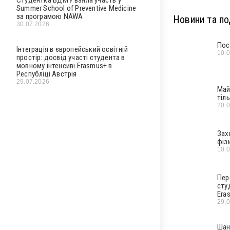
Summer School of Preventive Medicine
за програмою NAWA
Новини та под
30.07.2026
Пос
Інтеграція в європейський освітній
10.
простір: досвід участі студента в
мовному інтенсиві Erasmus+ в
Республіці Австрія
29.07.2026
Май
тіл
20.
Зах
фіз
10.
Пер
сту
Era
29.
Шан