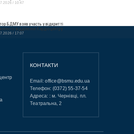
07.2026
10:47
тор БДМУ взяв участь у відкритті
вленого відділення Кардіоцентру
07.2026
17:07
КОНТАКТИ
центр
Email:
office@bsmu.edu.ua
Телефон:
(0372) 55-37-54
Адреса: : м. Чернівці, пл.
а
Театральна, 2