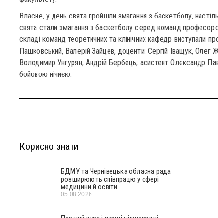
Власне, у день свята пройшли змагання з баскетболу, настіль
свята стали змагання з баскетболу серед команд професор
складі команд теоретичних та клінічних кафедр виступали пр
Пашковський, Валерій Зайцев, доценти: Сергій Іващук, Олег Жу
Володимир Унгурян, Андрій Бербець, асистент Олександр Пав
бойовою нічиєю.
Корисно знати
БДМУ та Чернівецька обласна рада
розширюють співпрацю у сфері
медицини й освіти
05.08.2026
Перший курс і перші міжнародні