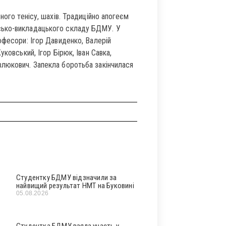
ного тенісу, шахів. Традиційно апогеєм
сько-викладацького складу БДМУ. У
офесори: Ігор Давиденко, Валерій
ковський, Ігор Бірюк, Іван Савка,
люкович. Запекла боротьба закінчилася
Студентку БДМУ відзначили за
найвищий результат НМТ на Буковині
05.08.2026
Студентка БДМУ взяла участь у