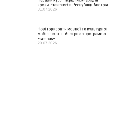
кроки: Erasmus+ в Республіці Австрія
31.07.2026
Нові горизонти мовної та культурної
мобільності в Австрії за програмою
Erasmus+
29.07.2026