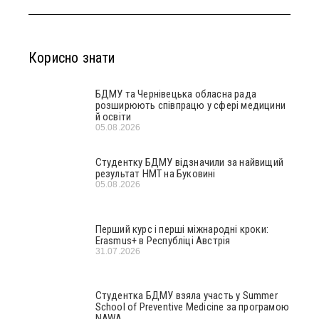
Корисно знати
БДМУ та Чернівецька обласна рада
розширюють співпрацю у сфері медицини
й освіти
05.08.2026
Студентку БДМУ відзначили за найвищий
результат НМТ на Буковині
05.08.2026
Перший курс і перші міжнародні кроки:
Erasmus+ в Республіці Австрія
31.07.2026
Студентка БДМУ взяла участь у Summer
School of Preventive Medicine за програмою
NAWA