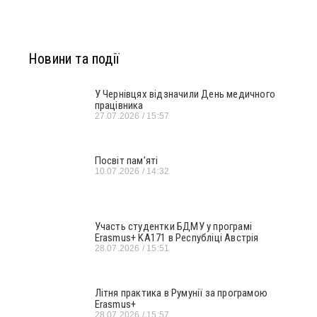
Новини та події
У Чернівцях відзначили День медичного
працівника
27.07.2026
15:57
Посвіт пам’яті
10.07.2026
14:32
Участь студентки БДМУ у програмі
Erasmus+ KA171 в Республіці Австрія
28.07.2026
15:51
Літня практика в Румунії за програмою
Erasmus+
28.07.2026
15:57