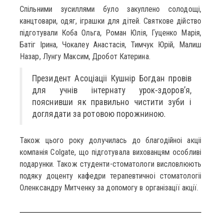
Спільними зусиллями було закуплено солодощі,
канцтовари, одяг, іграшки для дітей. Святкове дійство
підготували Коба Ольга, Роман Юлія, Гуценко Марія,
Батіг Ірина, Чокалеу Анастасія, Тимчук Юрій, Малиш
Назар, Лунгу Максим, Дробот Катерина.
Президент Асоцiацii Кушнір Богдан провів
для учнів інтернату урок-здоров’я,
пояснивши як правильно чистити зуби i
доглядати за ротовою порожниною.
Також цього року долучилась до благодiйноi акцii
компанія Colgate, що підготувала вихованцям особливі
подарунки. Також студенти-стоматологи висловлюють
подяку доценту кафедри терапевтичноi стоматологii
Оленксандру Митченку за допомогу в організації акції.