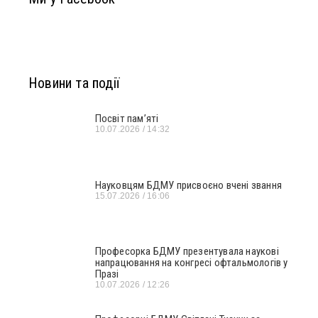
Новини та події
Посвіт пам’яті
10.07.2026
14:32
Науковцям БДМУ присвоєно вчені звання
15.07.2026
16:06
Професорка БДМУ презентувала наукові
напрацювання на конгресі офтальмологів у
Празі
10.07.2026
12:26