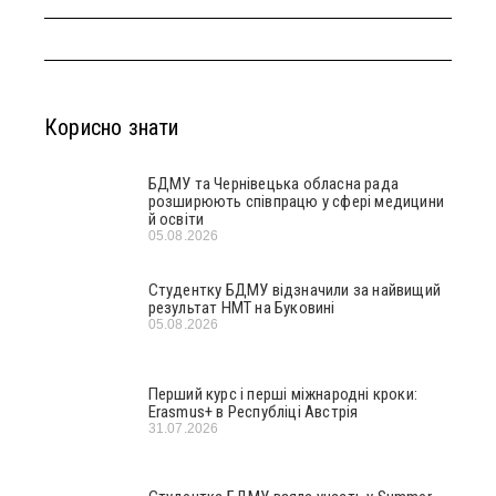
Корисно знати
БДМУ та Чернівецька обласна рада
розширюють співпрацю у сфері медицини
й освіти
05.08.2026
Студентку БДМУ відзначили за найвищий
результат НМТ на Буковині
05.08.2026
Перший курс і перші міжнародні кроки:
Erasmus+ в Республіці Австрія
31.07.2026