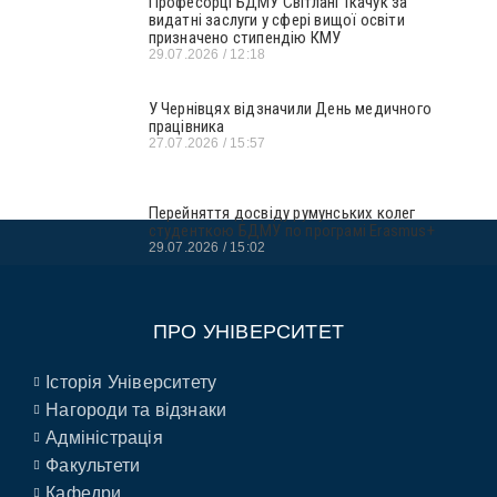
Професорці БДМУ Світлані Ткачук за
видатні заслуги у сфері вищої освіти
призначено стипендію КМУ
29.07.2026
12:18
У Чернівцях відзначили День медичного
працівника
27.07.2026
15:57
Перейняття досвіду румунських колег
студенткою БДМУ по програмі Erasmus+
29.07.2026
15:02
ПРО УНІВЕРСИТЕТ
Історія Університету
Нагороди та відзнаки
Адміністрація
Факультети
Кафедри