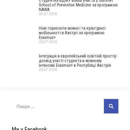
Студентка БДМУ взяла участь у Summer
School of Preventive Medicine за програмою
NAWA
30.07.2026
Нові горизонти мовної та культурної
мобільності в Австрії за програмою
Erasmus+
29.07.2026
Інтеграція в європейський освітній простір:
досвід участі студента в мовному
інтенсиві Erasmus+ в Республіці Австрія
29.07.2026
Ми у Facebook