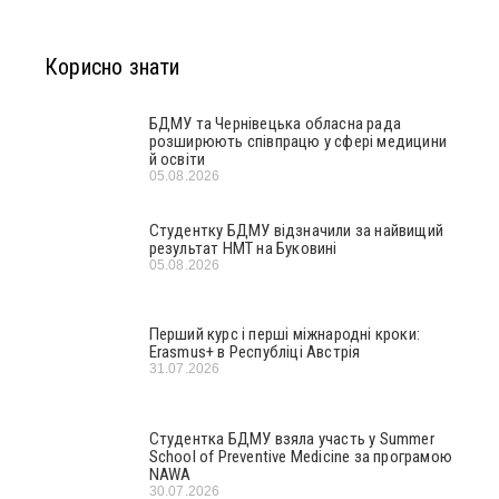
Корисно знати
БДМУ та Чернівецька обласна рада
розширюють співпрацю у сфері медицини
й освіти
05.08.2026
Студентку БДМУ відзначили за найвищий
результат НМТ на Буковині
05.08.2026
Перший курс і перші міжнародні кроки:
Erasmus+ в Республіці Австрія
31.07.2026
Студентка БДМУ взяла участь у Summer
School of Preventive Medicine за програмою
NAWA
30.07.2026