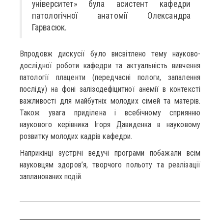
університет» була асистент кафедри
патологічної анатомії Олександра
Гарвасюк.
Впродовж дискусії було висвітлено тему науково-
дослідної роботи кафедри та актуальність вивчення
патології плаценти (передчасні пологи, запалення
посліду) на фоні залізодефіцитної анемії в контексті
важливості для майбутніх молодих сімей та матерів.
Також увага приділена і всебічному сприянню
наукового керівника Ігоря Давиденка в науковому
розвитку молодих кадрів кафедри.
Наприкінці зустрічі ведучі програми побажали всім
науковцям здоров’я, творчого польоту та реалізації
запланованих подій.