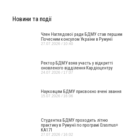
Новини та події
Член Наглядової ради БДМУ став першим
Почесним консулом України в Румунії
27.07.2026
10:40
Ректор БДМУ взяв участь у відкритті
оновленого відділення Кардіоцентру
24.07.2026
17:07
Науковцям БДМУ присвоєно вчені звання
15.07.2026
16:06
Студентка БДМУ проходить літню
практику в Румунії по програмі Erasmus+
KA171
27.07.2026
16:02