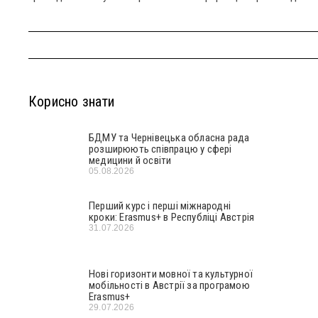
Корисно знати
БДМУ та Чернівецька обласна рада
розширюють співпрацю у сфері
медицини й освіти
05.08.2026
Перший курс і перші міжнародні
кроки: Erasmus+ в Республіці Австрія
31.07.2026
Нові горизонти мовної та культурної
мобільності в Австрії за програмою
Erasmus+
29.07.2026