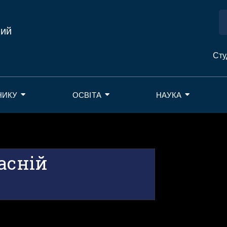
ний
Сту
НИКУ
ОСВІТА
НАУКА
асній