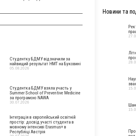
Новини та под
Рек
пра
27.
Літ
про
Студентку БДМУ відзначили за
28.
найвищий результат НМТ на Буковині
05.08.2026
Нау
зва
Студентка БДМУ взяла участь у
15.
Summer School of Preventive Medicine
за програмою NAWA
30.07.2026
Шан
15.
Інтеграція в європейський освітній
простір: досвід участі студента в
мовному інтенсиві Erasmus+ в
Про
Республіці Австрія
вид