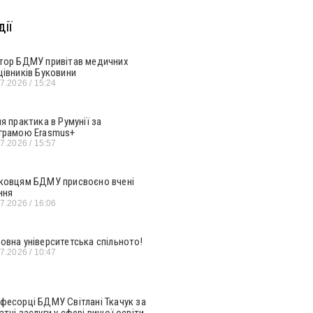
ії
тор БДМУ привітав медичних
цівників Буковини
07.2026
15:24
ня практика в Румунії за
грамою Erasmus+
07.2026
15:57
ковцям БДМУ присвоєно вчені
ння
07.2026
16:06
овна університетська спільното!
07.2026
10:47
фесорці БДМУ Світлані Ткачук за
атні заслуги у сфері вищої освіти