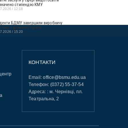
значено стипендію КМУ
07.2026
12:18
денти БДМУ завершили виробничу
ктику з фізичної терапії
07.2026
15:20
КОНТАКТИ
центр
Email:
office@bsmu.edu.ua
Телефон:
(0372) 55-37-54
Адреса: : м. Чернівці, пл.
а
Театральна, 2