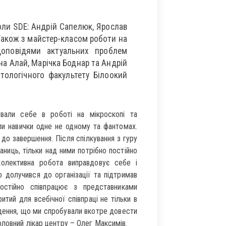
ли SDE: Андрій Сапелюк, Ярослав
 Також з майстер-класом роботи на
доповідями актуальних проблем
на Алай, Марічка Боднар та Андрій
тологічного факультету Білоокий
ували себе в роботі на мікроскопі та
ли навички одне не одному та фантомах.
до завершення. Після спілкування з гуру
ниць, тільки над ними потрібно постійно
колективна робота виправдовує себе і
о долучився до організації та підтримав
остійно співпрацює з представниками
итий для всебічної співпраці не тільки в
одення, що ми спробували вкотре довести
ловний лікар центру – Олег Максимів.