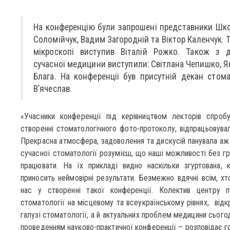
На конференцію були запрошені представники Шко
Соломійчук, Вадим Загородній та Віктор Каленчук.
мікроскопі виступив Віталій Рожко. Також з 
сучасної медицини виступили: Світлана Чепишко, Я
Блага. На конференції був присутній декан стома
В’ячеслав.
«Учасники конференції під керівництвом лекторів спроб
створенні стоматологічного фото-протоколу, відпрацьовува
Прекрасна атмосфера, задоволення та дискусій панувала аж 
сучасної стоматології розумієш, що наші можливості без гра
працювати. На їх прикладі видно наскільки згуртована, 
приносить неймовірні результати. Безмежно вдячні всім, хт
нас у створенні такої конференції. Колектив центру п
стоматології на місцевому та всеукраїнському рівнях, відкр
галузі стоматології, а й актуальних проблем медицини сьог
проведенням науково-практичної конференції – розповідає го