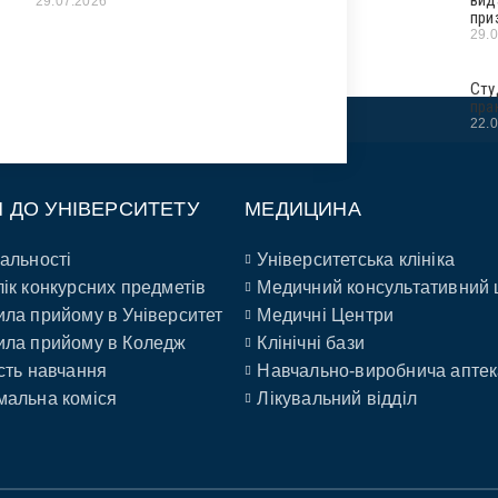
29.07.2026
при
29.
Сту
пра
22.
П ДО УНІВЕРСИТЕТУ
МЕДИЦИНА
альності
Університетська клініка
ік конкурсних предметів
Медичний консультативний 
ла прийому в Університет
Медичні Центри
ла прийому в Коледж
Клінічні бази
сть навчання
Навчально-виробнича аптек
альна коміся
Лікувальний відділ