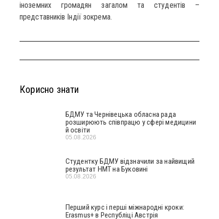
іноземних громадян загалом та студентів –
представників Індії зокрема.
Корисно знати
БДМУ та Чернівецька обласна рада
розширюють співпрацю у сфері медицини
й освіти
05.08.2026
Студентку БДМУ відзначили за найвищий
результат НМТ на Буковині
05.08.2026
Перший курс і перші міжнародні кроки:
Erasmus+ в Республіці Австрія