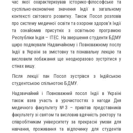
час якої охарактеризував історико-філософське та
суспільно-економічне значення Індії в загальному
контексті світового розвитку. Також Посол розповів
про систему медичної освіти та охорони здоров’я Індії
та ознайомив присутніх з освітньою програмою
Республіки Індія – ITEC. На звершення студенти БДМУ
щиро подякували Надвичайному і Повноважному послу
Індії в Україні за змістовну та пізнавальну лекцію та
висловили побажання ще неодноразово зустрітися у
стінах вишу.
Після лекції пан Посол зустрівся з Індійською
студентською спільнотою БДМУ.
Надзвичайний і Повноважний посол Індії в Україні
також взяв участь в урочистостях з нагоди Дня
медичного факультету №3 – привітав представників
факультету зі святом та висловив вдячність ректору та
співробітникам університету за прекрасні умови для
навчання, проживання та відпочинку для студентів