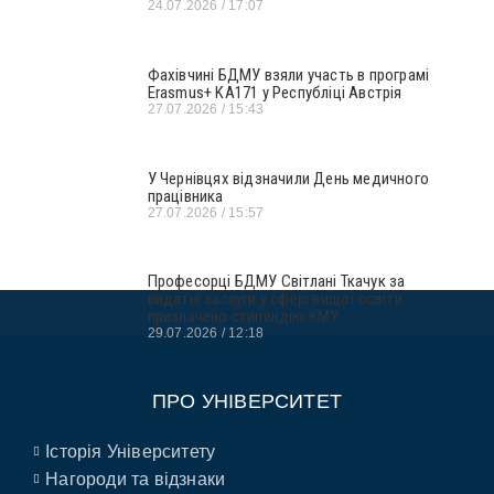
24.07.2026
17:07
Фахівчині БДМУ взяли участь в програмі
Erasmus+ KA171 у Республіці Австрія
27.07.2026
15:43
У Чернівцях відзначили День медичного
працівника
27.07.2026
15:57
Професорці БДМУ Світлані Ткачук за
видатні заслуги у сфері вищої освіти
призначено стипендію КМУ
29.07.2026
12:18
ПРО УНІВЕРСИТЕТ
Історія Університету
Нагороди та відзнаки